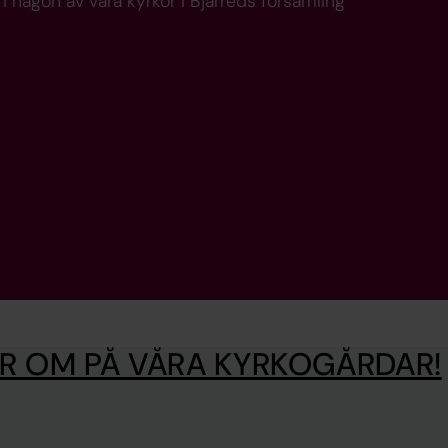
i någon av våra kyrkor i Bjärreds församling
ER OM PÅ VÅRA KYRKOGÅRDAR!