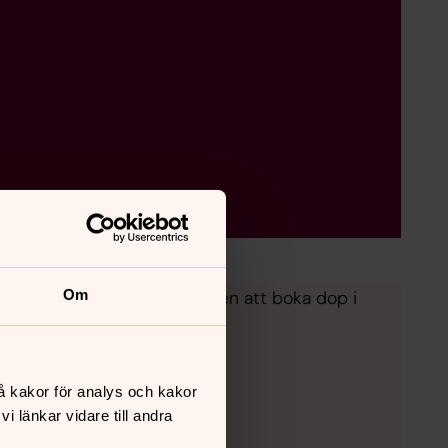
 kyrkans gemenskap. Välkommen att boka dop i
Om
å kakor för analys och kakor
 länkar vidare till andra