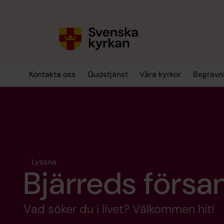
Till innehållet
Till undermeny
Kontakta oss
Gudstjänst
Våra kyrkor
Begravn
Lyssna
Bjärreds försa
Vad söker du i livet? Välkommen hit!