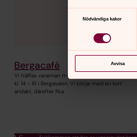
Samtyckesval
Nödvändiga kakor
Bergacafé
Avvisa
Vi träffas varannan måndag med start 24 augusti
kl. 14 - 16 i Bergasalen. Vi börjar med en kort
andakt, därefter fika