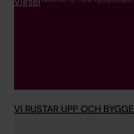
Vigsel
Välkommen att fira er vigselgudstjänst 
VI RUSTAR UPP OCH BYGG