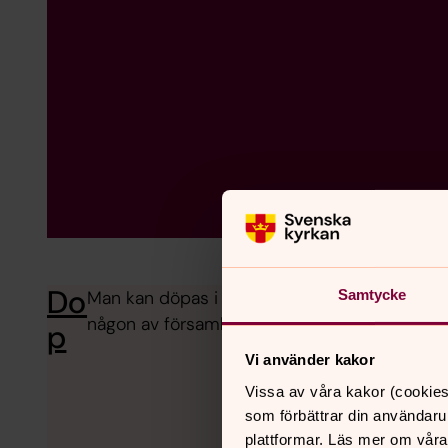
Do
Man kan döpas i alla åldrar. Såväl barn som
Samtycke
någon av församlingens kyrkor. Via dopet bl
p
Vi använder kakor
Vissa av våra kakor (cookies
som förbättrar din användaru
plattformar. Läs mer om våra