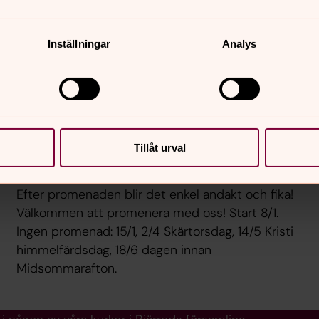
Inställningar
Analys
Promenader
Tillåt urval
Varje torsdag med start kl 14.00 från Bergaparken.
Efter promenaden blir det enkel andakt och fika!
Välkommen att promenera med oss! Start 8/1.
Ingen promenad: 15/1, 2/4 Skärtorsdag, 14/5 Kristi
himmelfärdsdag, 18/6 dagen innan
Midsommarafton.