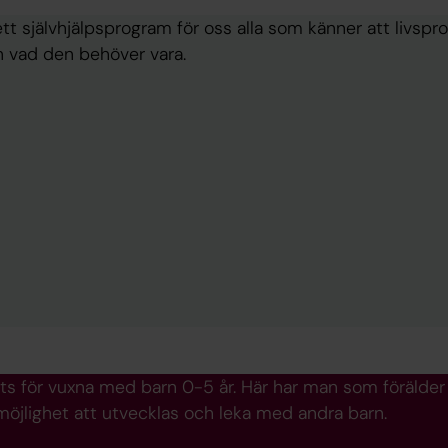
tt självhjälpsprogram för oss alla som känner att livspr
 vad den behöver vara.
ts för vuxna med barn 0-5 år. Här har man som förälder 
öjlighet att utvecklas och leka med andra barn.