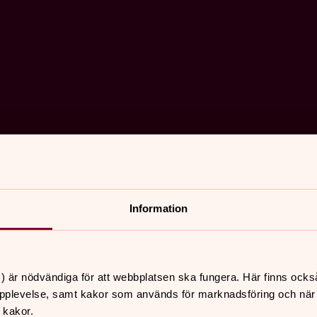
 vuxna är välkomna att ta emot dopet och bli en del av
Information
ir man medlem i Svenska kyrkan.
) är nödvändiga för att webbplatsen ska fungera. Här finns ocks
pplevelse, samt kakor som används för marknadsföring och när vi
 kakor.