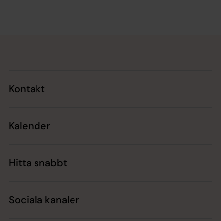
Tillbaka till toppen
Tillbaka till innehållet
Kontakt
Kalender
Hitta snabbt
Sociala kanaler