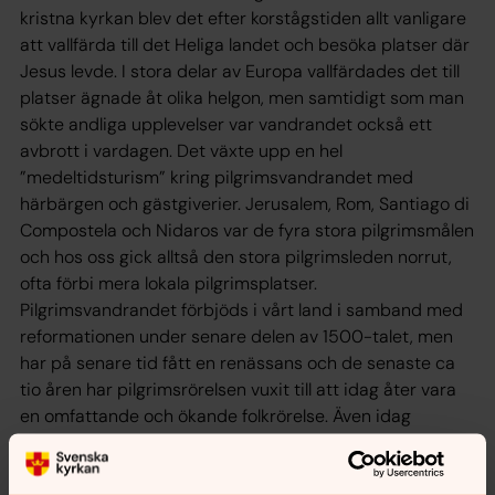
kristna kyrkan blev det efter korstågstiden allt vanligare
att vallfärda till det Heliga landet och besöka platser där
Jesus levde. I stora delar av Europa vallfärdades det till
platser ägnade åt olika helgon, men samtidigt som man
sökte andliga upplevelser var vandrandet också ett
avbrott i vardagen. Det växte upp en hel
”medeltidsturism” kring pilgrimsvandrandet med
härbärgen och gästgiverier. Jerusalem, Rom, Santiago di
Compostela och Nidaros var de fyra stora pilgrimsmålen
och hos oss gick alltså den stora pilgrimsleden norrut,
ofta förbi mera lokala pilgrimsplatser.
Pilgrimsvandrandet förbjöds i vårt land i samband med
reformationen under senare delen av 1500-talet, men
har på senare tid fått en renässans och de senaste ca
tio åren har pilgrimsrörelsen vuxit till att idag åter vara
en omfattande och ökande folkrörelse. Även idag
försöker en pilgrim leva i det trefaldiga kärleksbudet: att
söka och älska Gud, att söka och älska sig själv och att