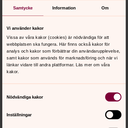
söka och älska sina medvandrare, människan.
Samtycke
Information
Om
”Det är något bortom bergen, bortom blommorna
och sången, det är något bortom stjärnor, bakom
heta hjärtat mitt.”
Vi använder kakor
Dan Andersson
Vissa av våra kakor (cookies) är nödvändiga för att
webbplatsen ska fungera. Här finns också kakor för
Pilgrimen idag
analys och kakor som förbättrar din användarupplevelse,
Intresset för pilgrimsvandring ökar stadigt, inte så
samt kakor som används för marknadsföring och när vi
mycket som uttryck för helgondyrkan utan mera som
länkar vidare till andra plattformar. Läs mer om våra
medel för ett andligt sökande, en inre resa. Att
kakor.
pilgrimsvandringar nu lockar allt fler människor visar
också på ett ökat behov att komma ifrån den stressiga
vardagen och en längtan efter stillhet och ro i en tid då
Samtyckesval
dagens rastlösa människas behov av detta är så
Nödvändiga kakor
påtagligt.
Som pilgrim har man alltid två vandringsriktningar, den
Inställningar
yttre vandringen och den inre vandringen. Liksom en
pilgrimsled för oss fram i det yttre landskapet kan vi ha