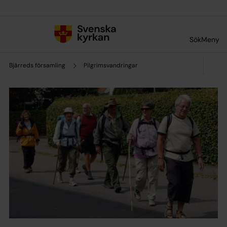
Till innehållet
Till undermeny
Sök
Meny
Bjärreds församling
Pilgrimsvandringar