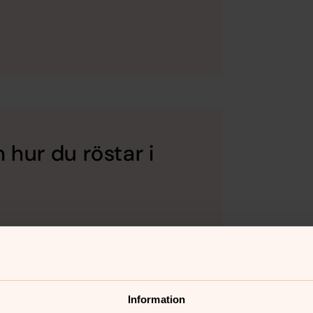
 hur du röstar i
Information