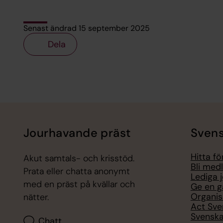
Senast ändrad 15 september 2025
Dela
Tillbaka till toppen
Tillbaka till innehållet
Jourhavande präst
Svens
Hitta f
Akut samtals- och krisstöd.
Bli med
Prata eller chatta anonymt
Lediga 
med en präst på kvällar och
Ge en g
Organis
nätter.
Act Sve
Svenska
Chatt