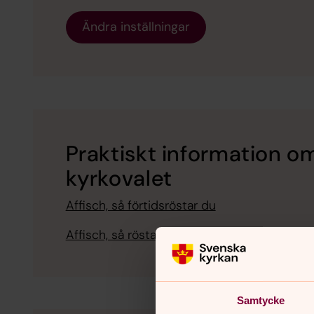
Ändra inställningar
Praktiskt information om
kyrkovalet
Affisch, så förtidsröstar du
Affisch, så röstar du i vallokal
Samtycke