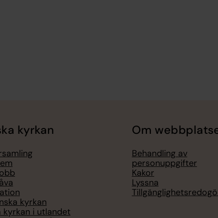
ka kyrkan
Om webbplats
örsamling
Behandling av
lem
personuppgifter
jobb
Kakor
åva
Lyssna
ation
Tillgänglighetsredogö
nska kyrkan
 kyrkan i utlandet