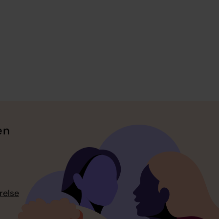
en
relse