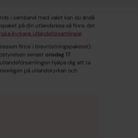
ands i samband med valet kan du ändå
gspaket på din utlandsresa så finns det
nska kyrkans utlandsförsamlingar
.
adressen finns i brevröstningspaketet).
kostyrelsen senast
onsdag 17
utlandsförsamlingen hjälpa dig att ta
ersonligen på utlandskyrkan och