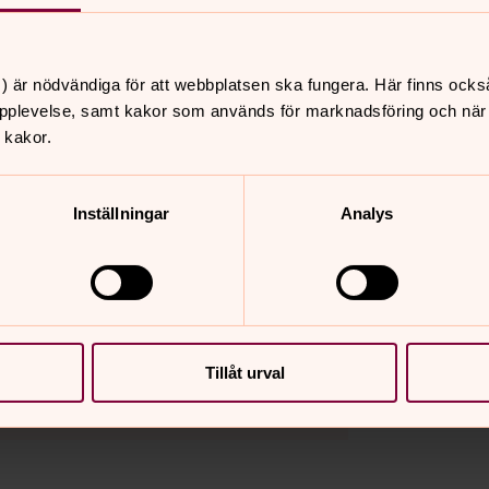
) är nödvändiga för att webbplatsen ska fungera. Här finns ocks
sina röstkort. Om du saknar ditt
pplevelse, samt kakor som används för marknadsföring och när vi
 kakor.
tkort till din
östkort med hjälp av bank-id.
Inställningar
Analys
r utskrift av ett nytt röstkort.
 möjlighet att skriva ut ett nytt
 din lokal på
Tillåt urval