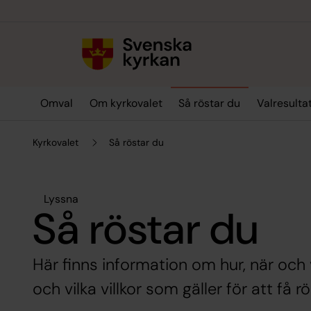
Till innehållet
Till undermeny
Omval
Om kyrkovalet
Så röstar du
Valresulta
Kyrkovalet
Så röstar du
Lyssna
Så röstar du
Här finns information om hur, när och 
och vilka villkor som gäller för att få rö