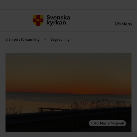
Till innehållet
Till undermeny
Sök
Meny
Bjärreds församling
Begravning