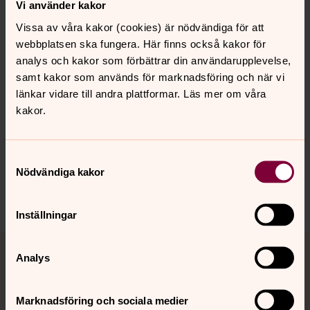
Vi använder kakor
sidor där du kan leta vidare efter gravar på olika platser
i Sverige.
Vissa av våra kakor (cookies) är nödvändiga för att
webbplatsen ska fungera. Här finns också kakor för
analys och kakor som förbättrar din användarupplevelse,
samt kakor som används för marknadsföring och när vi
Senast ändrad 4 april 2023
länkar vidare till andra plattformar. Läs mer om våra
Synpunkter eller frågor på sidans
kakor.
innehåll?
bjarreds.forsamling@svenskakyrkan.se
Samtyckesval
Dela
Nödvändiga kakor
Inställningar
Tillbaka till toppen
Tillbaka till innehållet
Analys
Marknadsföring och sociala medier
Kontakt