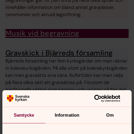
begravningar går till. Den finns på flera olika språk och
innehåller information om bland annat gravplatser,
ceremonier och aktuell lagstiftning.
Musik vid begravning
Gravskick i Bjärreds församling
Bjärreds församling har fem kyrkogårdar om man räknar
in kolerakyrkogården. På alla utom på kolerakyrkogården
kan man gravsätta sina kära. Nuförtiden kan man välja
på flera olika sätt att gravsättas på. Förutom de
traditionella sätten som kistgrav och urngrav så har det
kommit till en del nya. På våra kyrkogårdar finns dessa
alternativ:
Samtycke
Information
Om
Hitta gravplatsen
Söker du en särskild gravplats? Här hittar du länkar till