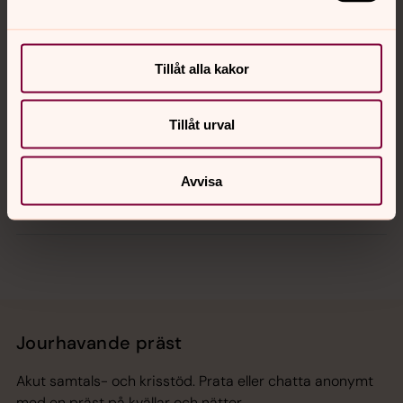
Kalender
Tillåt alla kakor
Tillåt urval
Hitta snabbt
Avvisa
Sociala kanaler
Jourhavande präst
Akut samtals- och krisstöd. Prata eller chatta anonymt
med en präst på kvällar och nätter.