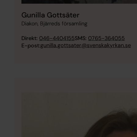
Gunilla Gottsäter
Diakon, Bjärreds församling
Direkt:
046-4404155
SMS:
0765-364055
gunilla.gottsater@svenskakyrkan.se
E-post: