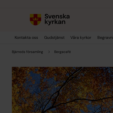
Till innehållet
Till undermeny
Kontakta oss
Gudstjänst
Våra kyrkor
Begravn
Bjärreds församling
Bergacafé