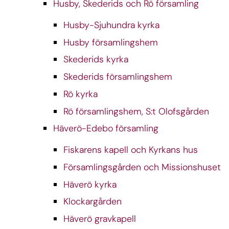
Husby, Skederids och Rö församling
Husby-Sjuhundra kyrka
Husby församlingshem
Skederids kyrka
Skederids församlingshem
Rö kyrka
Rö församlingshem, S:t Olofsgården
Häverö-Edebo församling
Fiskarens kapell och Kyrkans hus
Församlingsgården och Missionshuset
Häverö kyrka
Klockargården
Häverö gravkapell