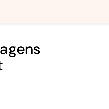
lagens
t