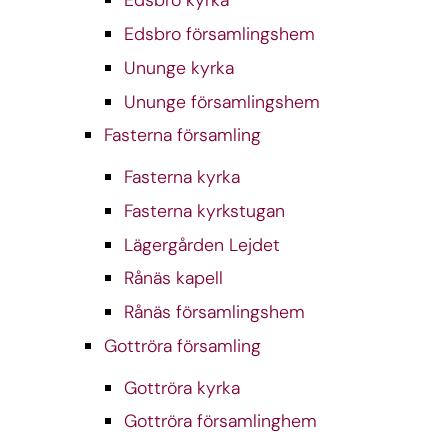
Edsbro kyrka
Edsbro församlingshem
Ununge kyrka
Ununge församlingshem
Fasterna församling
Fasterna kyrka
Fasterna kyrkstugan
Lägergården Lejdet
Rånäs kapell
Rånäs församlingshem
Gottröra församling
Gottröra kyrka
Gottröra församlinghem