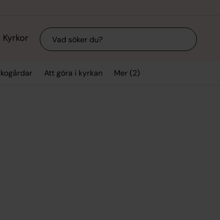
Sök
Kyrkor
Mer (2)
rkogårdar
Att göra i kyrkan