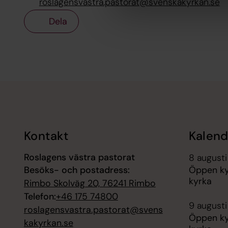
roslagensvastra.pastorat@svenskakyrkan.se
Dela
Tillbaka till toppen
Tillbaka till innehållet
Kontakt
Kalend
Roslagens västra pastorat
8 augusti
Besöks- och postadress:
Öppen ky
kyrka
Rimbo Skolväg 20, 76241 Rimbo
Telefon:
+46 175 74800
9 augusti
roslagensvastra.pastorat@svens
Öppen ky
kakyrkan.se