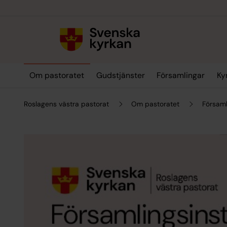
Till innehållet
Till undermeny
Om pastoratet
Gudstjänster
Församlingar
Ky
Roslagens västra pastorat
Om pastoratet
Församl