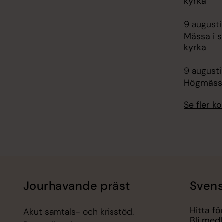
kyrka
9 augusti
Mässa i 
kyrka
9 augusti
Högmässa
Se fler 
Jourhavande präst
Svens
Hitta f
Akut samtals- och krisstöd.
Bli med