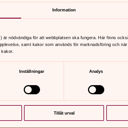
i församlingsinstruktionen, med
Information
nt som kyrkoherden fullgör genom att
ksamheten. Församlingsinstruktionen är
) är nödvändiga för att webbplatsen ska fungera. Här finns ocks
utgår ifrån. Den är ett underlag för
pplevelse, samt kakor som används för marknadsföring och när vi
tning och mål.
 kakor.
n. Kontakta pastorsexpeditionen på
Inställningar
Analys
Tillåt urval
nnehåll?