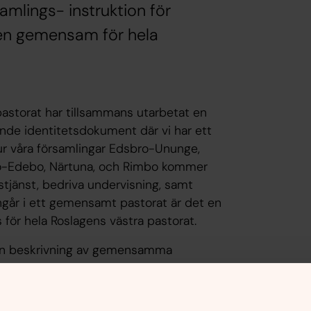
mlings- instruktion för
 en gemensam för hela
pastorat har tillsammans utarbetat en
nde identitetsdokument där vi har ett
r våra församlingar Edsbro-Ununge,
erö-Edebo, Närtuna, och Rimbo kommer
dstjänst, bedriva undervisning, samt
ingår i ett gemensamt pastorat är det en
ör hela Roslagens västra pastorat.
t en beskrivning av gemensamma
g av varje församling. Enligt de
 församlingsstrategisk nivå, som sedan
aner och beslut. Uppgifter om specifika