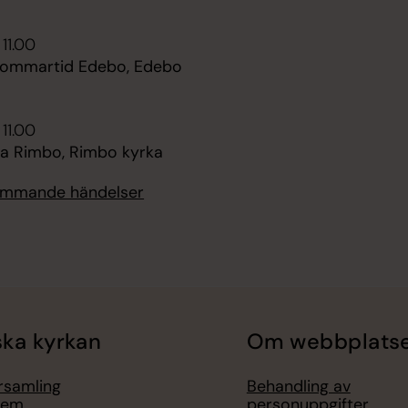
 11.00
sommartid Edebo, Edebo
 11.00
 Rimbo, Rimbo kyrka
kommande händelser
ka kyrkan
Om webbplats
örsamling
Behandling av
lem
personuppgifter