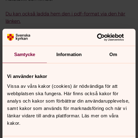
Du kan också ladda hem den i pdf-format via den här
länken.
Senast ändrad 17 februari 2021
Samtycke
Information
Om
Synpunkter eller frågor på sidans
innehåll?
roslagensvastra.pastorat@svenskakyrkan.se
Vi använder kakor
Dela
Vissa av våra kakor (cookies) är nödvändiga för att
webbplatsen ska fungera. Här finns också kakor för
analys och kakor som förbättrar din användarupplevelse,
samt kakor som används för marknadsföring och när vi
Tillbaka till toppen
Tillbaka till innehållet
länkar vidare till andra plattformar. Läs mer om våra
kakor.