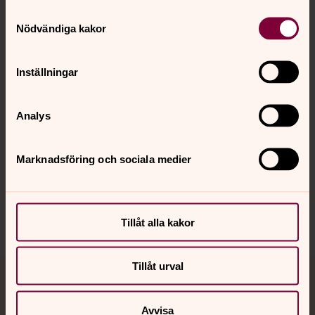
Samtyckesval
Kontakt
Nödvändiga kakor
Kalender
Inställningar
Analys
Hitta snabbt
Marknadsföring och sociala medier
Sociala kanaler
Tillåt alla kakor
Tillåt urval
Jourhavande präst
Avvisa