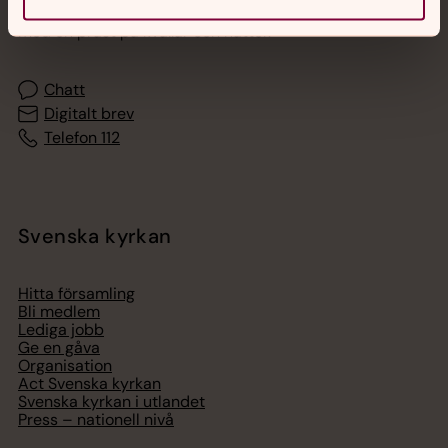
Akut samtals- och krisstöd. Prata eller chatta anonymt
med en präst på kvällar och nätter.
Chatt
Digitalt brev
Telefon 112
Svenska kyrkan
Hitta församling
Bli medlem
Lediga jobb
Ge en gåva
Organisation
Act Svenska kyrkan
Svenska kyrkan i utlandet
Press – nationell nivå