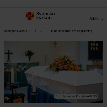
Till innehållet
Till undermeny
Sök
Meny
Roslagens västra pastorat
...
Mina önskemål om begravning