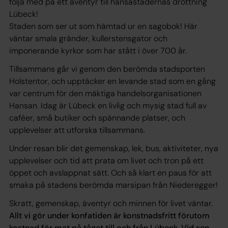
följa med på ett äventyr till hansastädernas drottning
Lübeck!
Staden som ser ut som hämtad ur en sagobok! Här
väntar smala gränder, kullerstensgator och
imponerande kyrkor som har stått i över 700 år.
Tillsammans går vi genom den berömda stadsporten
Holstentor, och upptäcker en levande stad som en gång
var centrum för den mäktiga handelsorganisationen
Hansan. Idag är Lübeck en livlig och mysig stad full av
caféer, små butiker och spännande platser, och
upplevelser att utforska tillsammans.
Under resan blir det gemenskap, lek, bus, aktiviteter, nya
upplevelser och tid att prata om livet och tron på ett
öppet och avslappnat sätt. Och så klart en paus för att
smaka på stadens berömda marsipan från Niederegger!
Skratt, gemenskap, äventyr och minnen för livet väntar.
Allt vi gör under konfatiden är konstnadsfritt förutom
kostnad för mat på tåget till och från Lübeck. Vid sen