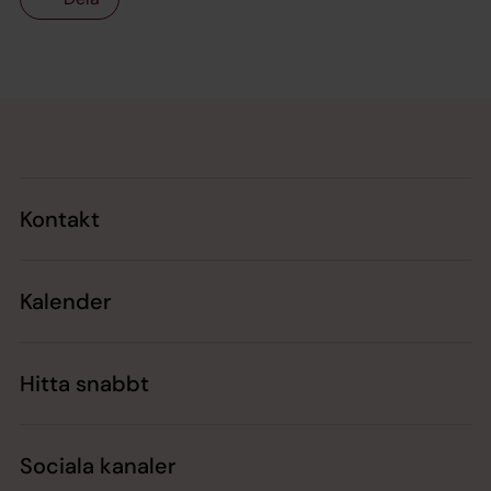
Tillbaka till toppen
Tillbaka till innehållet
Kontakt
Kalender
Hitta snabbt
Sociala kanaler