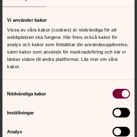
Priser vid uthyrning av
församlingshem och kyrkor
Vi använder kakor
I samband med dop, begravning
Vissa av våra kakor (cookies) är nödvändiga för att
och konfirmation för medlem
webbplatsen ska fungera. Här finns också kakor för
i Svenska kyrkan:
analys och kakor som förbättrar din användarupplevelse,
Gratis
samt kakor som används för marknadsföring och när vi
länkar vidare till andra plattformar. Läs mer om våra
I samband med dop, begravning
kakor.
och konfirmation, icke medlem
2500 kr/dygn
Samtyckesval
Uthyrning till minnesstund mm
Nödvändiga kakor
för icke medlem i Svenska kyrkan
2500 kr/dygn
Inställningar
Uthyrning till barnkalas
800 kr
Analys