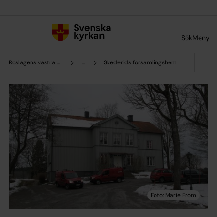
Till innehållet
Till undermeny
Sök
Meny
Roslagens västra pastorat
...
Skederids församlingshem