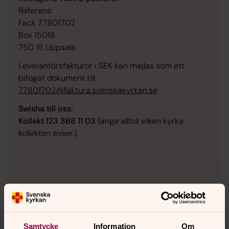
Referens:
Fack 77801702
Box 15018
750 15 Uppsala
Leverantörsfakturor i SEK kan mejlas som ett
bifogat dokument till
77801702@faktura.svenskakyrkan.se
Swisha till oss:
Kollekt 123 368 11 03
(ange alltid vilken kyrka
kollekten avser.)
Samtycke
Information
Om