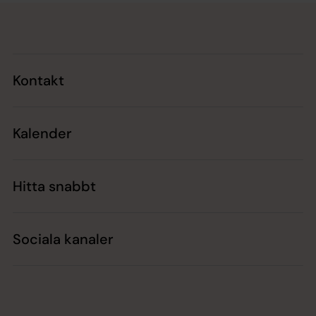
Tillbaka till toppen
Tillbaka till innehållet
Kontakt
Kalender
Hitta snabbt
Sociala kanaler