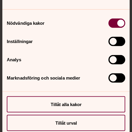
Tillbaka till toppen
Tillbaka till innehållet
Samtyckesval
Nödvändiga kakor
Kontakt
Inställningar
Kalender
Analys
Hitta snabbt
Marknadsföring och sociala medier
Sociala kanaler
Tillåt alla kakor
Tillåt urval