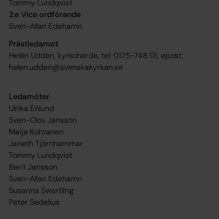
Tommy Lundqvist
2:e Vice ordförande
Sven-Allan Edehamn
Prästledamot
Helén Uddén, kyrkoherde, tel: 0175-748 01, epost:
helen.udden@svenskakyrkan.se
Ledamöter
Ulrika Enlund
Sven-Olov Jansson
Maija Kohtanen
Janeth Tjörnhammar
Tommy Lundqvist
Berit Jansson
Sven-Allan Edehamn
Susanna Swartling
Peter Sedelius