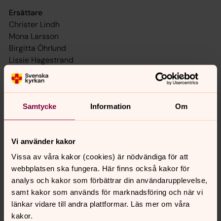
Ersättare
Christer Lindh
Mona Larsson
Birgitta Öhrlund
Lissie Hagestrand
Ihle Åström
Samtycke
Information
Om
Senast ändrad 22 december 2025
Synpunkter eller frågor på sidans
innehåll?
Vi använder kakor
Vissa av våra kakor (cookies) är nödvändiga för att
roslagensvastra.pastorat@svenskakyrkan.se
webbplatsen ska fungera. Här finns också kakor för
Dela
analys och kakor som förbättrar din användarupplevelse,
samt kakor som används för marknadsföring och när vi
länkar vidare till andra plattformar. Läs mer om våra
kakor.