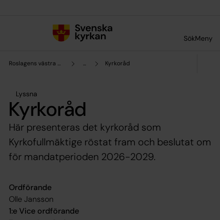
Till innehållet
Till undermeny
Sök
Meny
Roslagens västra pastorat
...
Kyrkoråd
Lyssna
Kyrkoråd
Här presenteras det kyrkoråd som
Kyrkofullmäktige röstat fram och beslutat om
för mandatperioden 2026-2029.
Ordförande
Olle Jansson
1:e Vice ordförande