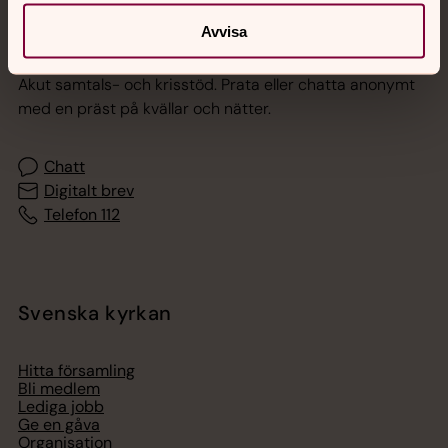
Avvisa
Jourhavande präst
Akut samtals- och krisstöd. Prata eller chatta anonymt
med en präst på kvällar och nätter.
Chatt
Digitalt brev
Telefon 112
Svenska kyrkan
Hitta församling
Bli medlem
Lediga jobb
Ge en gåva
Organisation