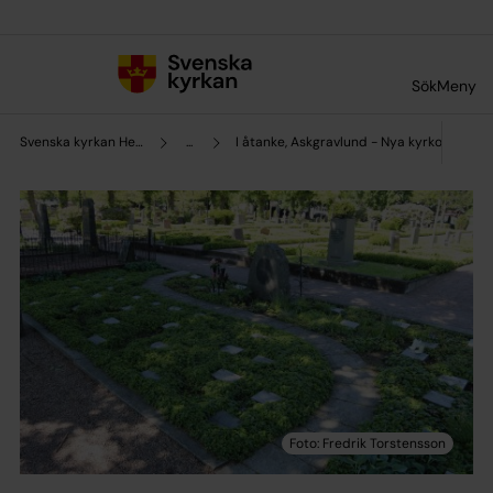
Till innehållet
Till undermeny
Sök
Meny
Svenska kyrkan Helsingborg
...
I åtanke, Askgravlund - Nya kyrkogården