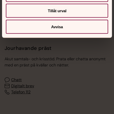
Sociala kanaler
Tillåt urval
Avvisa
Jourhavande präst
Akut samtals- och krisstöd. Prata eller chatta anonymt
med en präst på kvällar och nätter.
Chatt
Digitalt brev
Telefon 112