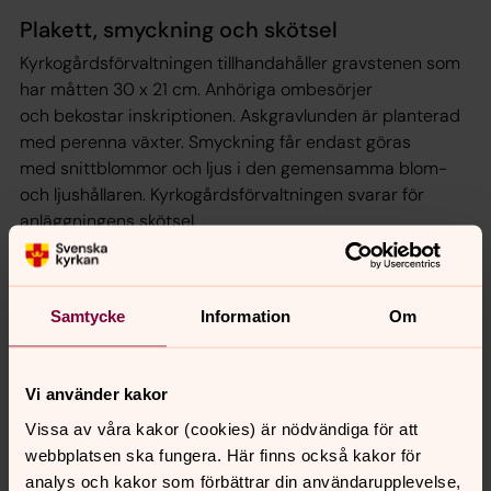
Plakett, smyckning och skötsel
Kyrkogårdsförvaltningen tillhandahåller gravstenen som
har måtten 30 x 21 cm. Anhöriga ombesörjer
och bekostar inskriptionen. Askgravlunden är planterad
med perenna växter. Smyckning får endast göras
med snittblommor och ljus i den gemensamma blom-
och ljushållaren. Kyrkogårdsförvaltningen svarar för
anläggningens skötsel.
Kostnad
Samtycke
Information
Om
Aktuellt pris hittar du i vår prislista.
Vi använder kakor
Senast ändrad 16 februari 2026
Vissa av våra kakor (cookies) är nödvändiga för att
Synpunkter eller frågor på sidans
webbplatsen ska fungera. Här finns också kakor för
innehåll?
analys och kakor som förbättrar din användarupplevelse,