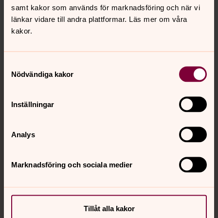
samt kakor som används för marknadsföring och när vi
helsingborgs.pastorat@svenskakyrkan.se
länkar vidare till andra plattformar. Läs mer om våra
Dela
kakor.
Samtyckesval
Tillbaka till toppen
Tillbaka till innehållet
Nödvändiga kakor
Inställningar
Kontakt
Analys
Kalender
Marknadsföring och sociala medier
Hitta snabbt
Tillåt alla kakor