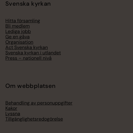
Svenska kyrkan
Hitta församling
Bli medlem
Lediga jobb
Ge en gåva
Organisation
Act Svenska kyrkan
Svenska kyrkan i utlandet
Press – nationell nivå
Om webbplatsen
Behandling av personuppgifter
Kakor
Lyssna
Tillgänglighetsredogörelse