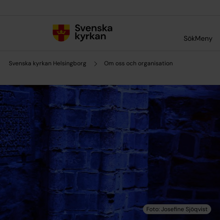
Till innehållet
Till undermeny
Sök
Meny
Svenska kyrkan Helsingborg
Om oss och organisation