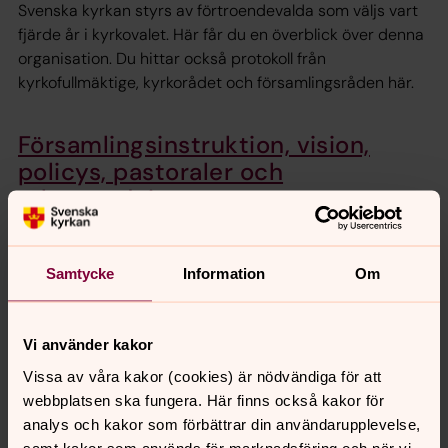
Svenska kyrkan styrs av förtroendevalda som väljs vart
fjärde år i kyrkovalet. Här får du en överblick över denna
organisation. Du hittar också protokoll från
kyrkofullmäktige, kyrkorådet och församlingsråden här.
Församlingsinstruktion, vision,
policys, pastoraler och
arbetsordning
Här finns församlingsinstruktionen med regler och
programförklaring för verksamheten, samt Svenska
kyrkans Helsingborgs vision, pastoraler, policys,
Samtycke
Information
Om
arbetsordningar och handlingsplaner.
Vi använder kakor
Budget och årsredovisning
Vissa av våra kakor (cookies) är nödvändiga för att
Här hittar du budget och årsredovisning för Svenska
webbplatsen ska fungera. Här finns också kakor för
kyrkan Helsingborg.
analys och kakor som förbättrar din användarupplevelse,
samt kakor som används för marknadsföring och när vi