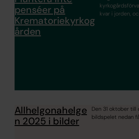
kyrkogårdsförva
penséer på
kvar i jorden, o
Krematoriekyrkog
ården
Allhelgonahelge
Den 31 oktober til
bildspelet nedan f
n 2025 i bilder