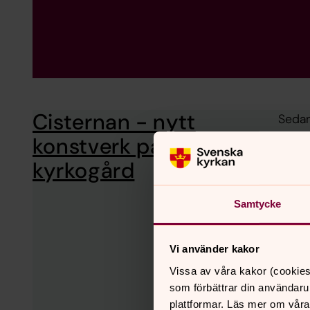
Cisternan - nytt
Sedan
Tommy
konstverk på Råå
kyrkogård
Samtycke
Vi använder kakor
Vissa av våra kakor (cookies
som förbättrar din användaru
plattformar. Läs mer om våra