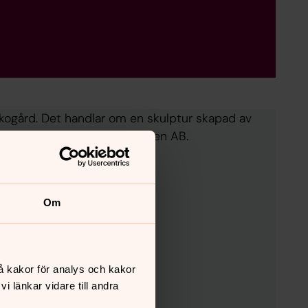
kogård. Det handlar om en skulptur skapad av
ora Food Manufacturing Sweden AB.
Om
å kakor för analys och kakor
 länkar vidare till andra