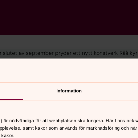
 slutet av september pryder ett nytt konstverk Råå kyr
 Widing och skänkt till Kyrkogårdsförvaltningen av Fl
Information
) är nödvändiga för att webbplatsen ska fungera. Här finns ocks
pplevelse, samt kakor som används för marknadsföring och när vi
 kakor.