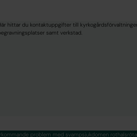
är hittar du kontaktuppgifter till kyrkogårdsförvaltning
begravningsplatser samt verkstad.
erkommande problem med svampsjukdomen rothalsröta 