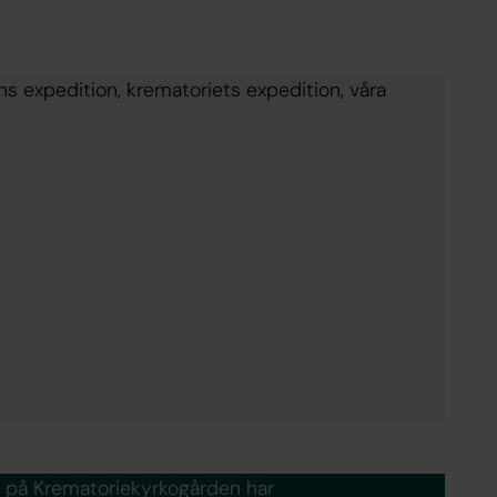
ens expedition, krematoriets expedition, våra
på Krematoriekyrkogården har