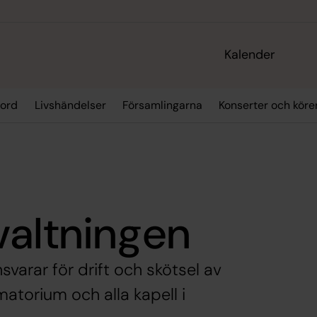
Kalender
 ord
Livshändelser
Församlingarna
Konserter och köre
valtningen
varar för drift och skötsel av
atorium och alla kapell i