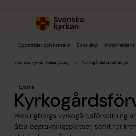
Till innehållet
Till undermeny
Öppettider och kontakt
Boka dop
Kyrkoherdens
Svenska kyrkan Helsingborg
Kyrkogårdsförvaltningen
Lyssna
Kyrkogårdsför
Helsingborgs kyrkogårdsförvaltning ans
åtta begravningsplatser, samt för krem