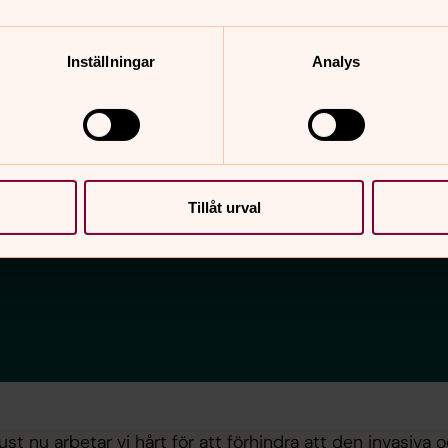
Inställningar
Analys
erna i 7 kap. 3 § begravningslagen åligger det gravrättsi
ick. Vid besiktning av gravplatser på kyrkogårdarna i He
r befunnits vara vanvårdade.
Tillåt urval
ust nu arbetar vi hårt för att förhindra att den invasiva 