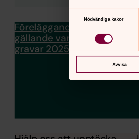
Samtyckesval
Nödvändiga kakor
Föreläggande
Enligt regl
värdigt sk
gällande vanvårdade
gravplatse
gravar 2025
Avvisa
Hjälp oss att upptäcka
J