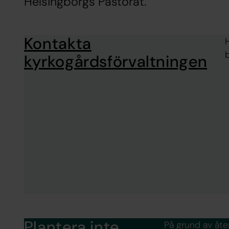
Helsingborgs Pastorat.
Kontakta
H
kyrkogårdsförvaltningen
Plantera inte
På grund av åt