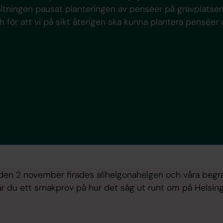
ltningen pausat planteringen av penséer på gravplatserna
ch för att vi på sikt återigen ska kunna plantera penséer u
l den 2 november firades allhelgonahelgen och våra begr
år du ett smakprov på hur det såg ut runt om på Helsin