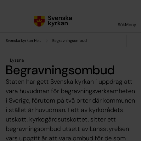
Till innehållet
Till undermeny
Sök
Meny
Svenska kyrkan Helsingborg
Begravningsombud
Lyssna
Begravningsombud
Staten har gett Svenska kyrkan i uppdrag att
vara huvudman för begravningsverksamheten
i Sverige, förutom på två orter där kommunen
i stället är huvudman. I ett av kyrkorådets
utskott, kyrkogårdsutskottet, sitter ett
begravningsombud utsett av Länsstyrelsen
vars uppgift är att vara ombud för de som