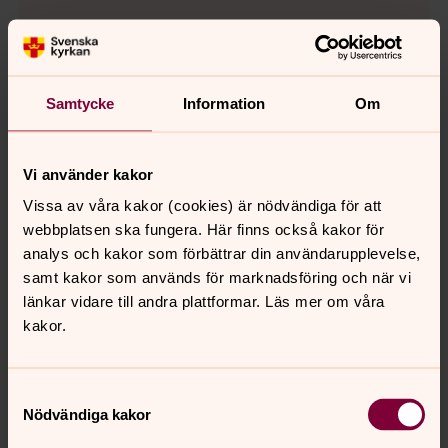
Så styrs
begravningsverksamheten
Samtycke
Information
Om
Begravningsverksamheten styrs av
begravningslagen samt begravningsförordningen.
Frågor som rör begravning samt
Vi använder kakor
begravningsplatser hanteras lokalt i något som
Vissa av våra kakor (cookies) är nödvändiga för att
heter kyrkogårdsutskottet. Representanter från det
webbplatsen ska fungera. Här finns också kakor för
utskottet finns med i kyrkorådet som är
analys och kakor som förbättrar din användarupplevelse,
kyrkofullmäktiges styrelse i ditt pastorat. I
samt kakor som används för marknadsföring och när vi
uppdraget ingår likaså att se till att besluten som
länkar vidare till andra plattformar. Läs mer om våra
tas i kyrkoråd eller kyrkofullmäktige följer
kakor.
begravningslagen.
Samtyckesval
Nödvändiga kakor