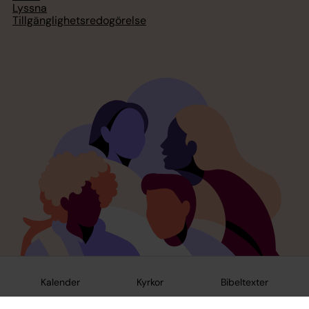
Lyssna
Tillgänglighetsredogörelse
Kalender
Kyrkor
Bibeltexter