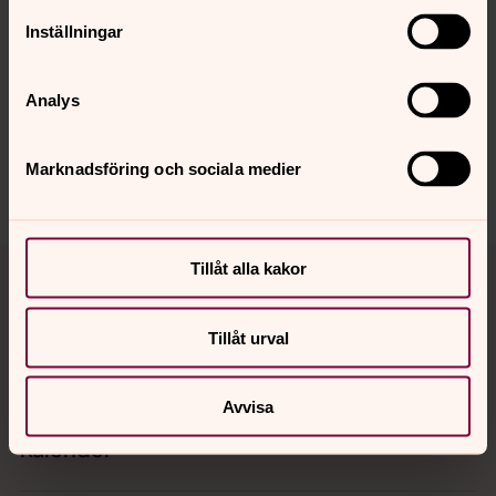
Senast ändrad 19 oktober 2023
Inställningar
Synpunkter eller frågor på sidans
innehåll?
Analys
helsingborgs.pastorat@svenskakyrkan.se
Dela
Marknadsföring och sociala medier
Tillbaka till toppen
Tillbaka till innehållet
Tillåt alla kakor
Tillåt urval
Kontakt
Avvisa
Kalender