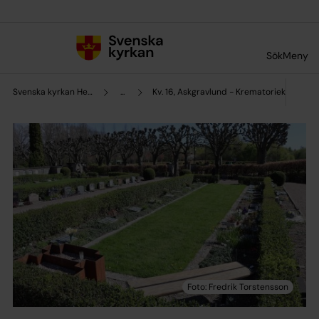
Till innehållet
Till undermeny
Sök
Meny
Svenska kyrkan Helsingborg
...
Kv. 16, Askgravlund - Krematoriekyrkogår