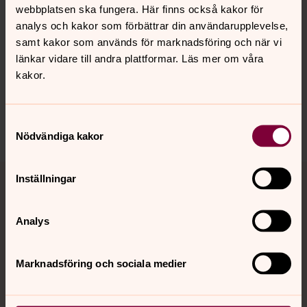
webbplatsen ska fungera. Här finns också kakor för
Senast ändrad 16 februari 2026
analys och kakor som förbättrar din användarupplevelse,
Synpunkter eller frågor på sidans
samt kakor som används för marknadsföring och när vi
innehåll?
länkar vidare till andra plattformar. Läs mer om våra
helsingborgs.pastorat@svenskakyrkan.se
kakor.
Dela
Samtyckesval
Nödvändiga kakor
Tillbaka till toppen
Tillbaka till innehållet
Inställningar
Analys
Kontakt
Marknadsföring och sociala medier
Kalender