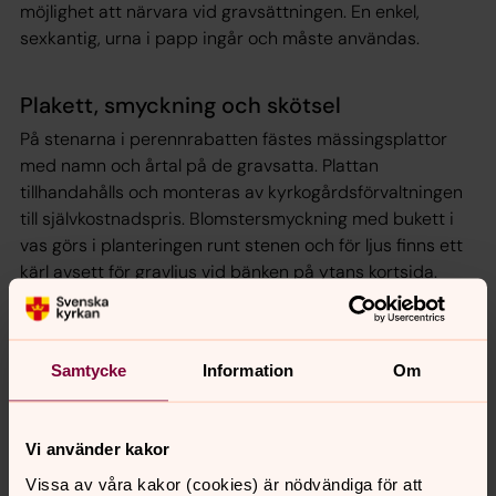
möjlighet att närvara vid gravsättningen. En enkel,
sexkantig, urna i papp ingår och måste användas.
Plakett, smyckning och skötsel
På stenarna i perennrabatten fästes mässingsplattor
med namn och årtal på de gravsatta. Plattan
tillhandahålls och monteras av kyrkogårdsförvaltningen
till självkostnadspris. Blomstersmyckning med bukett i
vas görs i planteringen runt stenen och för ljus finns ett
kärl avsett för gravljus vid bänken på ytans kortsida.
Kyrkogårdsförvaltningen svarar för anläggningens
skötsel.
Samtycke
Information
Om
Kostnad
Aktuellt pris hittar du i vår prislista.
Vi använder kakor
Vissa av våra kakor (cookies) är nödvändiga för att