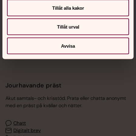
Tillåt alla kakor
Hitta snabbt
Tillåt urval
Sociala kanaler
Avvisa
Jourhavande präst
Akut samtals- och krisstöd. Prata eller chatta anonymt
med en präst på kvällar och nätter.
Chatt
Digitalt brev