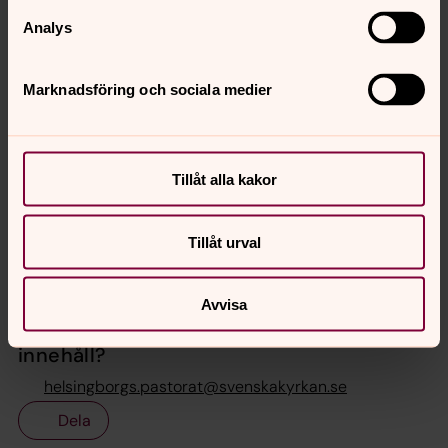
Om du inte vet vilken församling du tillhör
Analys
hittar du den enkelt genom att söka på
din adress. Du kan också söka på enbart
Marknadsföring och sociala medier
ort eller postnummer för att hitta
församlingar i ett visst område.
Sök församling
Tillåt alla kakor
Tillåt urval
Avvisa
Senast ändrad 28 april 2025
Synpunkter eller frågor på sidans
innehåll?
helsingborgs.pastorat@svenskakyrkan.se
Dela