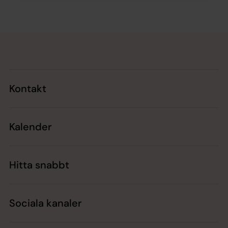
Tillbaka till toppen
Tillbaka till innehållet
Kontakt
Kalender
Hitta snabbt
Sociala kanaler