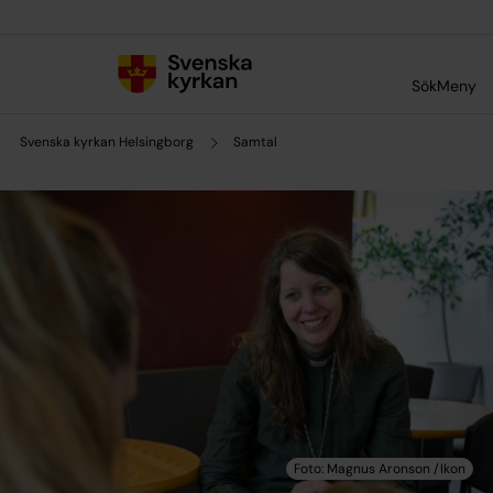
Till innehållet
Till undermeny
Sök
Meny
Svenska kyrkan Helsingborg
Samtal