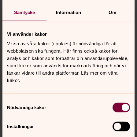
Kontakta oss
Här hittar du kontaktuppgifter till olika funktioner och
Samtycke
Information
Om
tjänster inom Svenska kyrkan Helsingborg.
Vi använder kakor
Församlingsexpeditionerna
Vissa av våra kakor (cookies) är nödvändiga för att
För frågor som rör församlingarnas aktiviteter samt om
webbplatsen ska fungera. Här finns också kakor för
man vill hyra någon av församlingarnas lokaler.
analys och kakor som förbättrar din användarupplevelse,
samt kakor som används för marknadsföring och när vi
Jourhavande präst
länkar vidare till andra plattformar. Läs mer om våra
kakor.
Du kan få akut samtals- och krisstöd kvällar och nätter kl
21–06. Ring 112 och fråga efter en jourhavande präst. Du
kan också chatta med eller skriva ett digitalt brev till en
Samtyckesval
jourhavande präst.
Nödvändiga kakor
Inställningar
Sök din församling