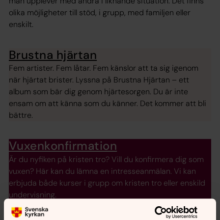
man upplever med andra i liknande situation. Det finns
olika möjligheter till stöd, i grupp, med familjen eller
enskilt.
Brustna hjärtan
Fem artister. Fem låtar. Fem känslor att ta sig igenom
när hjärtat brister. Lyssna på Brustna Hjärtan – ett
album som bär dig genom hjärtesorgen. Du är inte
ensam om att känna som du känner. Det kommer att bli
bättre.
Vuxenkonfirmation
Är du nyfiken på kristen tro? Vill du konfirmera dig som
vuxen? Här kan du lämna en intresseanmälan. Vi kan
erbjuda både kurser i grupp om kristen tro eller enskild
undervisning.