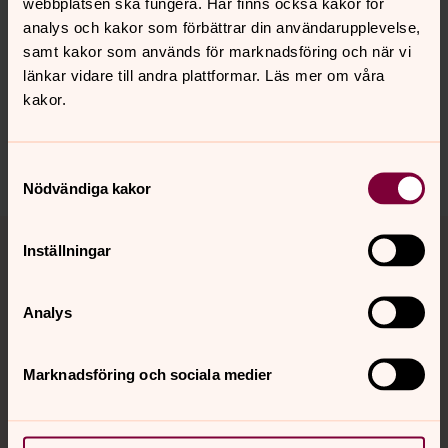
webbplatsen ska fungera. Här finns också kakor för
Senast ändrad 21 maj 2026
analys och kakor som förbättrar din användarupplevelse,
Synpunkter eller frågor på sidans
samt kakor som används för marknadsföring och när vi
innehåll?
länkar vidare till andra plattformar. Läs mer om våra
helsingborgs.pastorat@svenskakyrkan.se
kakor.
Dela
Samtyckesval
Nödvändiga kakor
Tillbaka till toppen
Tillbaka till innehållet
Inställningar
Analys
Kontakt
Marknadsföring och sociala medier
Kalender