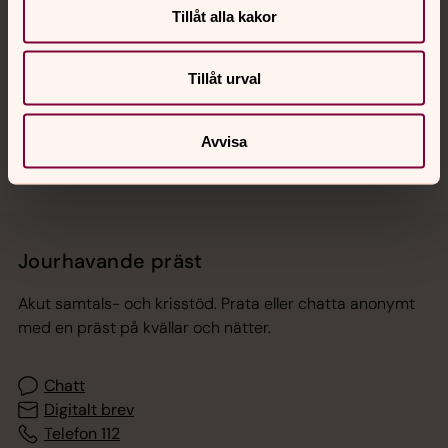
Tillåt alla kakor
Hitta snabbt
Tillåt urval
Sociala kanaler
Avvisa
Jourhavande präst
Akut samtals- och krisstöd. Prata eller chatta anonymt
med en präst på kvällar och nätter.
Chatt
Digitalt brev
Telefon 112