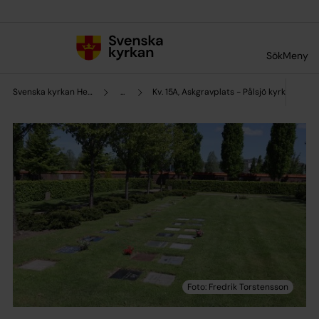
Till innehållet
Till undermeny
Sök
Meny
Svenska kyrkan Helsingborg
...
Kv. 15A, Askgravplats - Pålsjö kyrkogård