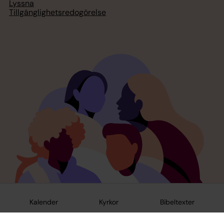
Lyssna
Tillgänglighetsredogörelse
Kalender
Kyrkor
Bibeltexter