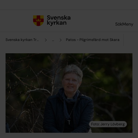
Till innehållet
Till undermeny
Sök
Meny
Svenska kyrkan Trollhättan
...
Patos - Pilgrimsfärd mot Skara