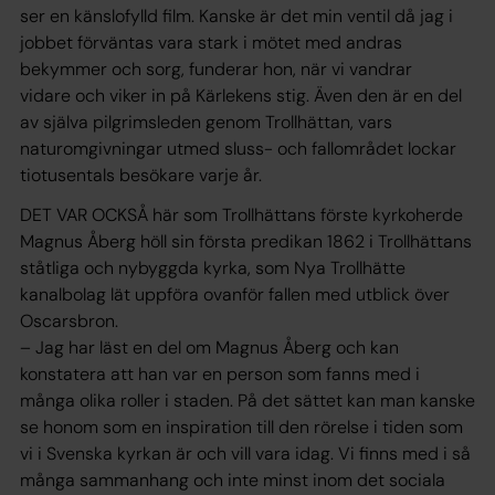
ser en känslofylld film. Kanske är det min ventil då jag i
jobbet förväntas vara stark i mötet med andras
bekymmer och sorg, funderar hon, när vi vandrar
vidare och viker in på Kärlekens stig. Även den är en del
av själva pilgrimsleden genom Trollhättan, vars
naturomgivningar utmed sluss- och fallområdet lockar
tiotusentals besökare varje år.
DET VAR OCKSÅ här som Trollhättans förste kyrkoherde
Magnus Åberg höll sin första predikan 1862 i Trollhättans
ståtliga och nybyggda kyrka, som Nya Trollhätte
kanalbolag lät uppföra ovanför fallen med utblick över
Oscarsbron.
– Jag har läst en del om Magnus Åberg och kan
konstatera att han var en person som fanns med i
många olika roller i staden. På det sättet kan man kanske
se honom som en inspiration till den rörelse i tiden som
vi i Svenska kyrkan är och vill vara idag. Vi finns med i så
många sammanhang och inte minst inom det sociala