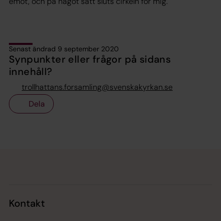
emot, och på något sätt sluts cirkeln för mig.
Senast ändrad 9 september 2020
Synpunkter eller frågor på sidans
innehåll?
trollhattans.forsamling@svenskakyrkan.se
Dela
Tillbaka till toppen
Tillbaka till innehållet
Kontakt