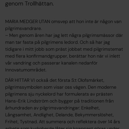
genom Trollhättan.
MARIA MEDGER UTAN omsvep att hon inte är någon van
pilgrimsvandrare.
– Men genom åren har jag lett några pilgrimsmässor där
man tar fasta på pilgrimens ledord. Och så har jag
tidigare i mitt jobb som präst jobbat med pilgrimstemat
med flera konfirmandgrupper, berättar hon när vi inlett
vår vandring och passerar kanalen nedanför
Innovatumområdet.
DÄR HITTAR VI också det första S:t Olofsmärket,
pilgrimssymbolen som visar oss vägen. Den moderne
pilgrimens sju nyckelord har formulerats av prästen
Hans-Erik Lindström och bygger på traditionen från
århundraden av pilgrimsvandringar: Enkelhet,
Långsamhet, Andlighet, Delande, Bekymmerslöshet,
Frihet, Tystnad. Att summera och reflektera över 14 års
arbete som kyrkoherde låter sig knappast göras under