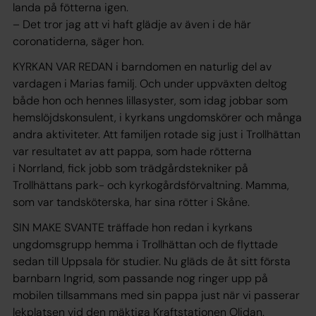
landa på fötterna igen.
– Det tror jag att vi haft glädje av även i de här
coronatiderna, säger hon.
KYRKAN VAR REDAN i barndomen en naturlig del av
vardagen i Marias familj. Och under uppväxten deltog
både hon och hennes lillasyster, som idag jobbar som
hemslöjdskonsulent, i kyrkans ungdomskörer och många
andra aktiviteter. Att familjen rotade sig just i Trollhättan
var resultatet av att pappa, som hade rötterna
i Norrland, fick jobb som trädgårdstekniker på
Trollhättans park- och kyrkogårdsförvaltning. Mamma,
som var tandsköterska, har sina rötter i Skåne.
SIN MAKE SVANTE träffade hon redan i kyrkans
ungdomsgrupp hemma i Trollhättan och de flyttade
sedan till Uppsala för studier. Nu gläds de åt sitt första
barnbarn Ingrid, som passande nog ringer upp på
mobilen tillsammans med sin pappa just när vi passerar
lekplatsen vid den mäktiga Kraftstationen Olidan.