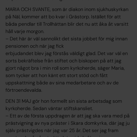
MARIA OCH SVANTE, som är diakon inom sjukhuskyrkan
på Näl, kommer att bo kvar i Grästorp. Istället för att
båda pendlar till Trollhättan blir det nu att åka åt varsitt
håll varje morgon.
– Det här är väl sannolikt det sista jobbet för mig innan
pensionen och när jag fick
erbjudandet blev jag förstås väldigt glad. Det var väl en
sorts bekräftelse från stiftet och biskopen på att jag
gjort något bra i min roll som kyrkoherde, säger Maria,
som tycker att hon känt ett stort stöd och fått
uppskattning både av sina medarbetare och av de
förtroendevalda.
DEN 31 MAJ gör hon formellt sin sista arbetsdag som
kyrkoherde. Sedan väntar stiftskansliet.
– Ett av de första uppdragen är att jag ska vara med på
prästvigning av nya präster i Skara domkyrka, där jag ju
själv prästvigdes när jag var 25 år. Det ser jag fram