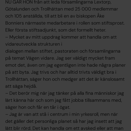
NU GÅR HON från att leda församlingarna Lextorp,
Götalunden och Trollhättan med 25 000 medlemmar
och 105 anställda, till att bli en av biskopen Åke
Bonniers närmaste medarbetare i rollen som stiftsprost.
Eller första stiftsadjunkt, som det formellt heter.
– Mycket av mitt uppdrag kommer att handla om att
vidareutveckla strukturen i
dialogen mellan stiftet, pastoraten och församlingarna
på temat Vägen vidare. Jag ser väldigt mycket fram
emot det, även om jag egentligen inte hade några planer
på att byta. Jag trivs och har alltid trivts väldigt bra i
Trollhättan, säger hon och medger att det är känslosamt
att säga hejdå.
– Det berör mig när jag tänker på alla fina människor jag
lärt känna här och som jag fått jobba tillsammans med,
säger hon och får en tår i ögat.
– Jag är van att stå i centrum i min yrkesroll, men när
det gäller det personliga planet så har jag insett att jag
lätt blir rörd. Det kan handla om ett avsked eller att man