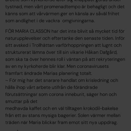
tystnad, men vårt promenadtempo är behagligt och det
känns som att vårvärmen ger en känsla av såväl frihet
som andlighet i de vackra omgivningarna.
FÖR MARIA CLASSON har det inte blivit så mycket tid för
naturupplevelser och eftertanke den senaste tiden. Inför
sitt avsked i Trollhättan varförhoppningen att lugnt och
strukturerat lämna över till sin vikarie Håkan Dafgård,
som ska ta över hennes roll i väntan på att rekryteringen
av en ny kyrkoherde blir klar. Men coronavirusets
framfart ändrade Marias planering totalt.
– För mig har det snarare handlat om krisledning och
hålla ihop vårt arbete utifrån de förändrade
förutsättningar som corona inneburit, säger hon och
smuttar på det
medhavda kaffet och en väl tilltagen krokodil-bakelse
från ett av stans mysiga bagerier. Solen värmer mellan
träden när Maria blickar fram emot sitt nya uppdrag.