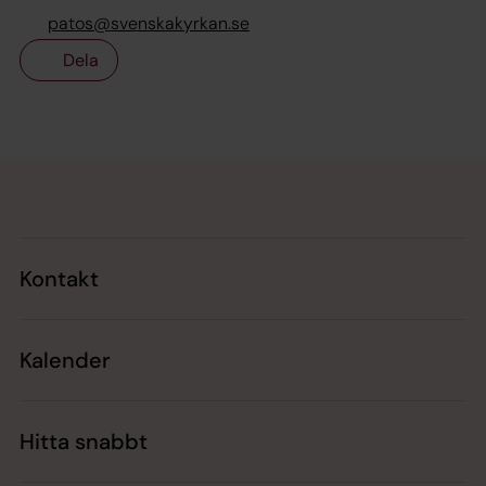
patos@svenskakyrkan.se
Dela
Tillbaka till toppen
Tillbaka till innehållet
Kontakt
Kalender
Hitta snabbt