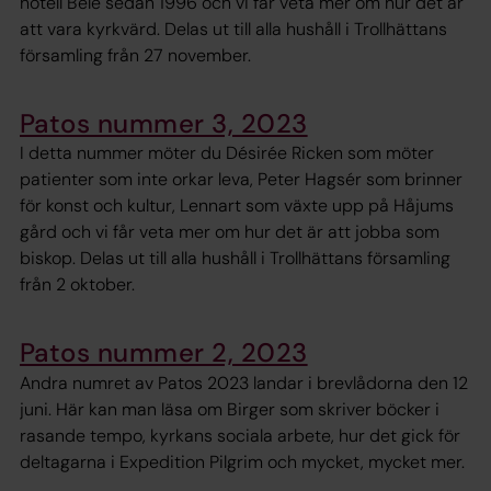
hotell Bele sedan 1996 och vi får veta mer om hur det är
att vara kyrkvärd. Delas ut till alla hushåll i Trollhättans
församling från 27 november.
Patos nummer 3, 2023
I detta nummer möter du Désirée Ricken som möter
patienter som inte orkar leva, Peter Hagsér som brinner
för konst och kultur, Lennart som växte upp på Håjums
gård och vi får veta mer om hur det är att jobba som
biskop. Delas ut till alla hushåll i Trollhättans församling
från 2 oktober.
Patos nummer 2, 2023
Andra numret av Patos 2023 landar i brevlådorna den 12
juni. Här kan man läsa om Birger som skriver böcker i
rasande tempo, kyrkans sociala arbete, hur det gick för
deltagarna i Expedition Pilgrim och mycket, mycket mer.