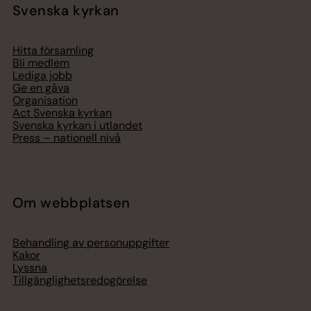
Svenska kyrkan
Hitta församling
Bli medlem
Lediga jobb
Ge en gåva
Organisation
Act Svenska kyrkan
Svenska kyrkan i utlandet
Press – nationell nivå
Om webbplatsen
Behandling av personuppgifter
Kakor
Lyssna
Tillgänglighetsredogörelse