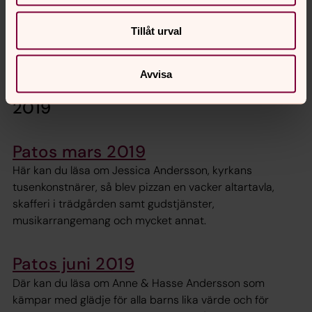
Patos - december 2020
I julnumret möter du Stridsbergarna, musikern Kristoffer
Tillåt urval
Hedberg, God jul på Secondhand, Ann-Cathrine som är
ny chef i Götalunden och mycket annat.
Avvisa
2019
Patos mars 2019
Här kan du läsa om Jessica Andersson, kyrkans
tusenkonstnärer, så blev pizzan en vacker altartavla,
skafferi i trädgården samt gudstjänster,
musikarrangemang och mycket annat.
Patos juni 2019
Där kan du läsa om Anne & Hasse Andersson som
kämpar med glädje för alla barns lika värde och för