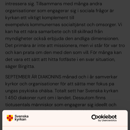
intressera sig. Tillsammans med många andra
organisationer som engagerar sig i sociala frågor är
kyrkan ett viktigt komplement till
exempelvis kommunernas socialtjänst och omsorger. Vi
kan ha ett nära samarbete och till skillnad från
myndigheter också erbjuda den andliga dimensionen.
Det primära är inte att missionera, men vi står för var tro
och kan prata om den med den som vill. För många kan
det vara ett sätt att hitta fotfäste i en svar situation,
säger Birgitta.
SEPTEMBER ÄR DIAKONINS månad och i år samverkar
kyrkor och organisationer för att sätta mer fokus pa
ungas psykiska ohälsa. Totalt sett har Svenska kyrkan
1 450 diakoner runt om i landet. Dessutom finns
tiotusentals människor som engagerar sig ideellt och
genom kyrkans verksamhet hjälper äldre,
funktionshindrade, utsatta barn och familjer,
missbrukare och människor på flykt. Det kan vara allt