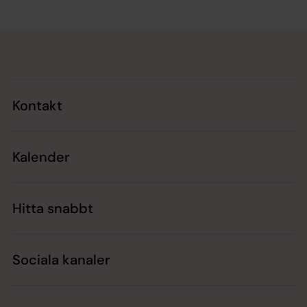
Tillbaka till toppen
Tillbaka till innehållet
Kontakt
Kalender
Hitta snabbt
Sociala kanaler