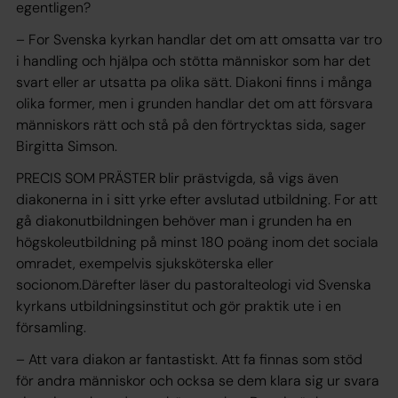
egentligen?
– For Svenska kyrkan handlar det om att omsatta var tro
i handling och hjälpa och stötta människor som har det
svart eller ar utsatta pa olika sätt. Diakoni finns i många
olika former, men i grunden handlar det om att försvara
människors rätt och stå på den förtrycktas sida, sager
Birgitta Simson.
PRECIS SOM PRÄSTER blir prästvigda, så vigs även
diakonerna in i sitt yrke efter avslutad utbildning. For att
gå diakonutbildningen behöver man i grunden ha en
högskoleutbildning på minst 180 poäng inom det sociala
omradet, exempelvis sjuksköterska eller
socionom.Därefter läser du pastoralteologi vid Svenska
kyrkans utbildningsinstitut och gör praktik ute i en
församling.
– Att vara diakon ar fantastiskt. Att fa finnas som stöd
för andra människor och ocksa se dem klara sig ur svara