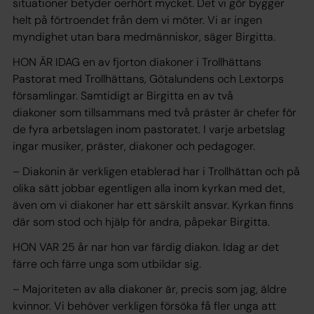
situationer betyder oerhört mycket. Det vi gör bygger
helt på förtroendet från dem vi möter. Vi ar ingen
myndighet utan bara medmänniskor, säger Birgitta.
HON ÄR IDAG en av fjorton diakoner i Trollhättans
Pastorat med Trollhättans, Götalundens och Lextorps
församlingar. Samtidigt ar Birgitta en av två
diakoner som tillsammans med två präster är chefer för
de fyra arbetslagen inom pastoratet. I varje arbetslag
ingar musiker, präster, diakoner och pedagoger.
– Diakonin är verkligen etablerad har i Trollhättan och på
olika sätt jobbar egentligen alla inom kyrkan med det,
även om vi diakoner har ett särskilt ansvar. Kyrkan finns
där som stod och hjälp för andra, påpekar Birgitta.
HON VAR 25 år nar hon var färdig diakon. Idag ar det
färre och färre unga som utbildar sig.
– Majoriteten av alla diakoner är, precis som jag, äldre
kvinnor. Vi behöver verkligen försöka få fler unga att