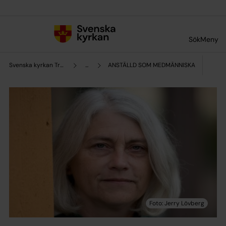
Till innehållet
Till undermeny
Sök
Meny
Svenska kyrkan Trollhättan
...
ANSTÄLLD SOM MEDMÄNNISKA