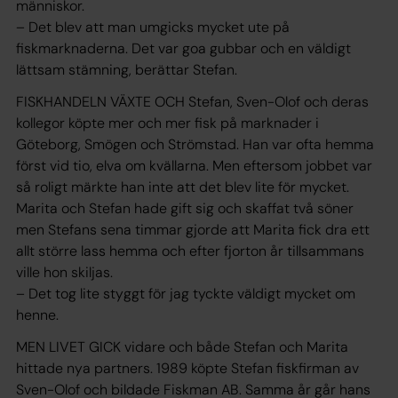
människor.
– Det blev att man umgicks mycket ute på
fiskmarknaderna. Det var goa gubbar och en väldigt
lättsam stämning, berättar Stefan.
FISKHANDELN VÄXTE OCH Stefan, Sven-Olof och deras
kollegor köpte mer och mer fisk på marknader i
Göteborg, Smögen och Strömstad. Han var ofta hemma
först vid tio, elva om kvällarna. Men eftersom jobbet var
så roligt märkte han inte att det blev lite för mycket.
Marita och Stefan hade gift sig och skaffat två söner
men Stefans sena timmar gjorde att Marita fick dra ett
allt större lass hemma och efter fjorton år tillsammans
ville hon skiljas.
– Det tog lite styggt för jag tyckte väldigt mycket om
henne.
MEN LIVET GICK vidare och både Stefan och Marita
hittade nya partners. 1989 köpte Stefan fiskfirman av
Sven-Olof och bildade Fiskman AB. Samma år går hans