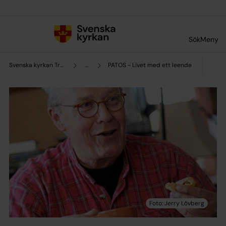
Till innehållet
Till undermeny
Sök
Meny
Svenska kyrkan Trollhättan
...
PATOS - Livet med ett leende