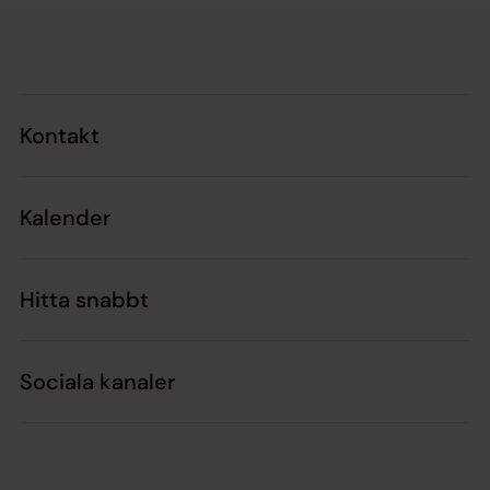
Tillbaka till toppen
Tillbaka till innehållet
Kontakt
Kalender
Hitta snabbt
Sociala kanaler