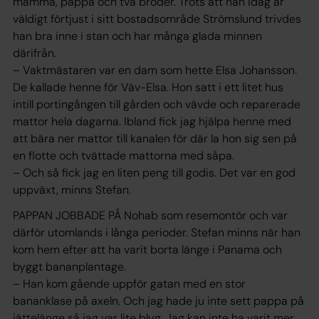
mamma, pappa och två bröder. Trots att han idag är
väldigt förtjust i sitt bostadsområde Strömslund trivdes
han bra inne i stan och har många glada minnen
därifrån.
– Vaktmästaren var en dam som hette Elsa Johansson.
De kallade henne för Väv-Elsa. Hon satt i ett litet hus
intill portingången till gården och vävde och reparerade
mattor hela dagarna. Ibland fick jag hjälpa henne med
att bära ner mattor till kanalen för där la hon sig sen på
en flotte och tvättade mattorna med såpa.
– Och så fick jag en liten peng till godis. Det var en god
uppväxt, minns Stefan.
PAPPAN JOBBADE PÅ Nohab som resemontör och var
därför utomlands i långa perioder. Stefan minns när han
kom hem efter att ha varit borta länge i Panama och
byggt bananplantage.
– Han kom gående uppför gatan med en stor
bananklase på axeln. Och jag hade ju inte sett pappa på
jättelänge så jag var lite blyg. Jag kan inte ha varit mer