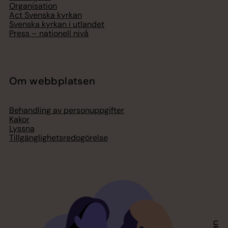
Organisation
Act Svenska kyrkan
Svenska kyrkan i utlandet
Press – nationell nivå
Om webbplatsen
Behandling av personuppgifter
Kakor
Lyssna
Tillgänglighetsredogörelse