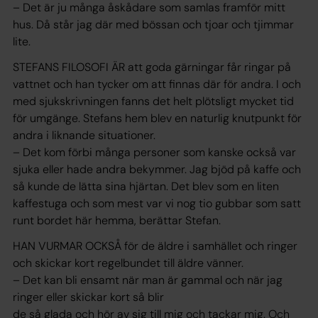
– Det är ju många åskådare som samlas framför mitt
hus. Då står jag där med bössan och tjoar och tjimmar
lite.
STEFANS FILOSOFI ÄR att goda gärningar får ringar på
vattnet och han tycker om att finnas där för andra. I och
med sjukskrivningen fanns det helt plötsligt mycket tid
för umgänge. Stefans hem blev en naturlig knutpunkt för
andra i liknande situationer.
– Det kom förbi många personer som kanske också var
sjuka eller hade andra bekymmer. Jag bjöd på kaffe och
så kunde de lätta sina hjärtan. Det blev som en liten
kaffestuga och som mest var vi nog tio gubbar som satt
runt bordet här hemma, berättar Stefan.
HAN VURMAR OCKSÅ för de äldre i samhället och ringer
och skickar kort regelbundet till äldre vänner.
– Det kan bli ensamt när man är gammal och när jag
ringer eller skickar kort så blir
de så glada och hör av sig till mig och tackar mig. Och