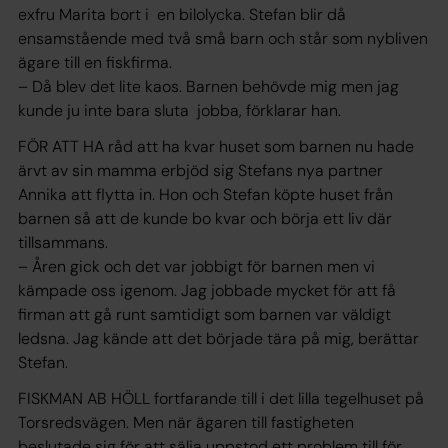
exfru Marita bort i en bilolycka. Stefan blir då
ensamstående med två små barn och står som nybliven
ägare till en fiskfirma.
– Då blev det lite kaos. Barnen behövde mig men jag
kunde ju inte bara sluta jobba, förklarar han.
FÖR ATT HA råd att ha kvar huset som barnen nu hade
ärvt av sin mamma erbjöd sig Stefans nya partner
Annika att flytta in. Hon och Stefan köpte huset från
barnen så att de kunde bo kvar och börja ett liv där
tillsammans.
– Åren gick och det var jobbigt för barnen men vi
kämpade oss igenom. Jag jobbade mycket för att få
firman att gå runt samtidigt som barnen var väldigt
ledsna. Jag kände att det började tära på mig, berättar
Stefan.
FISKMAN AB HÖLL fortfarande till i det lilla tegelhuset på
Torsredsvägen. Men när ägaren till fastigheten
beslutade sig för att sälja uppstod ett problem till för