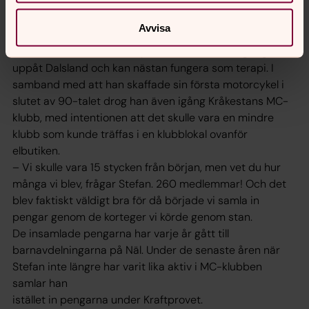
ETT AV STEFANS stora intressen är motorcykeln. Så fort
Avvisa
han kan och vädret tillåter
åker han ut med sin Harley Davidson. Turerna går gärna
uppåt Dalsland och kan nästan fungera som terapi. I
samband med att han skaffade sin första motorcykel i
slutet av 90-talet drog han även igång Kråkestans MC-
klubb, med intentionen att det skulle vara en mindre
klubb som kunde träffas i en klubblokal ovanför
elbutiken.
– Vi skulle vara 15 stycken från början, men vet du hur
många vi blev, frågar Stefan. 260 medlemmar! Och det
blev faktiskt väldigt bra för då började vi samla in
pengar genom de korteger vi körde genom stan.
De insamlade pengarna har varje år gått till
barnavdelningarna på Näl. Under de senaste åren när
Stefan inte längre har varit lika aktiv i MC-klubben
samlar han
istället in pengarna under Kraftprovet.