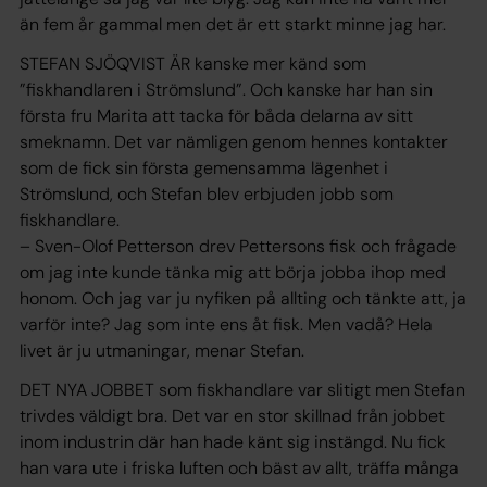
än fem år gammal men det är ett starkt minne jag har.
STEFAN SJÖQVIST ÄR kanske mer känd som
”fiskhandlaren i Strömslund”. Och kanske har han sin
första fru Marita att tacka för båda delarna av sitt
smeknamn. Det var nämligen genom hennes kontakter
som de fick sin första gemensamma lägenhet i
Strömslund, och Stefan blev erbjuden jobb som
fiskhandlare.
– Sven-Olof Petterson drev Pettersons fisk och frågade
om jag inte kunde tänka mig att börja jobba ihop med
honom. Och jag var ju nyfiken på allting och tänkte att, ja
varför inte? Jag som inte ens åt fisk. Men vadå? Hela
livet är ju utmaningar, menar Stefan.
DET NYA JOBBET som fiskhandlare var slitigt men Stefan
trivdes väldigt bra. Det var en stor skillnad från jobbet
inom industrin där han hade känt sig instängd. Nu fick
han vara ute i friska luften och bäst av allt, träffa många