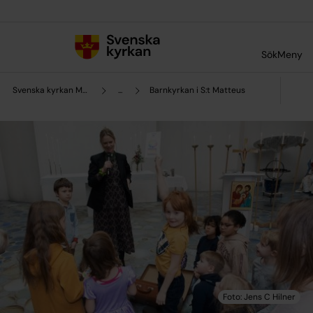
Till innehållet
Till undermeny
Sök
Meny
Svenska kyrkan Malmö
...
Barnkyrkan i S:t Matteus