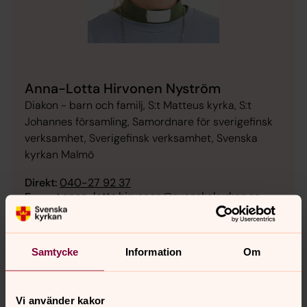
Anna-Lotta Hirvonen Nyström
Diakon - barn och familj, S:t Matteus kyrka, S:t
Johannes församling, Samordnare för sverigefinsk
verksamhet, Sverigefinsk verksamhet, Svenska
kyrkan Malmö
Direkt:
040-27 92 37
anna-lotta.hirvonen@svenskakyrkan.se
E-post:
Samtycke
Information
Om
Vi använder kakor