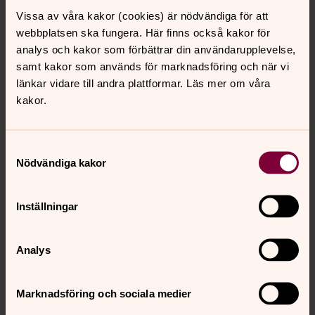
Vissa av våra kakor (cookies) är nödvändiga för att
webbplatsen ska fungera. Här finns också kakor för
analys och kakor som förbättrar din användarupplevelse,
samt kakor som används för marknadsföring och när vi
länkar vidare till andra plattformar. Läs mer om våra
kakor.
Samtyckesval
Nödvändiga kakor
Sara Karlsson Löfgren
Inställningar
Församlingspedagog - barn och familj, S:t Matteus
kyrka, S:t Johannes församling, Svenska kyrkan
Malmö
Analys
Direkt:
040-27 92 49
Mobil:
073-329 31 37
sara.karlssonlofgren@svenskakyrkan.se
E-post:
Marknadsföring och sociala medier