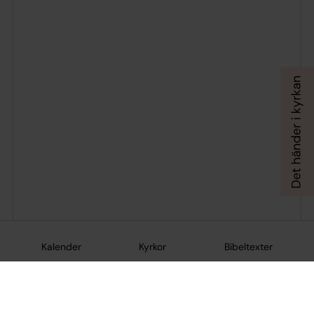
Kalender
Kyrkor
Bibeltexter