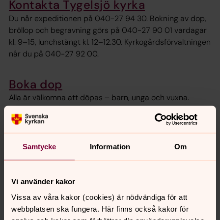
Kontakta Tygelsjö kyrka
Du når expeditionen på 040-27 94 30. Bokning av dop,
bröllop och begravning görs på 040-27 90 01 vardagar
kl. 9–15, lunchstängt kl. 12–12.30. Kyrkogårdsförvaltningen
når du på 040-27 92 00.
Boka dop
Alla är välkomna att döpas – barn, unga och vuxna.
Dopet är en gåva och ett löfte om att Gud alltid har
omsorg om dig. Det är en fest för att välkomna livet. Här
kan du boka dop i Svenska kyrkan Malmö via
webbokningen.
Samtycke
Information
Om
Vi använder kakor
Vissa av våra kakor (cookies) är nödvändiga för att
webbplatsen ska fungera. Här finns också kakor för