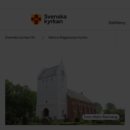
Till innehållet
Till undermeny
Sök
Meny
Svenska kyrkan Malmö
Västra Klagstorps kyrka