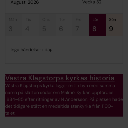
Vecka 32
augusti 2026
mån
tis
ons
tor
fre
lör
sön
3
4
5
6
7
8
9
Inga händelser i dag.
Västra Klagstorps kyrkas historia
Västra Klagstorps kyrka ligger mitt i byn med samma
namn på slätten söder om Malmö. Kyrkan uppfördes
1884–85 efter ritningar av N Andersson. På platsen hade
det tidigare stått en medeltida stenkyrka från 1100-
talet.