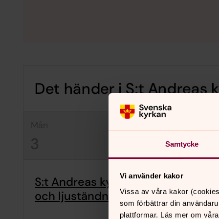
Det händer i S:t Andreas 
mån
tis
on
3
4
5
Samtycke
Vi använder kakor
S:t Andreas kyrka är öppen för bö
Vissa av våra kakor (cookies
och ljuständning
som förbättrar din användaru
plattformar. Läs mer om våra