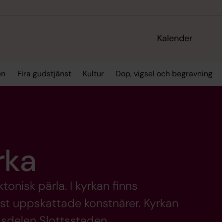
Kalender
en
Fira gudstjänst
Kultur
Dop, vigsel och begravning
rka
tonisk pärla. I kyrkan finns
st uppskattade konstnärer. Kyrkan
dsdelen Slottsstaden.