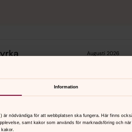
kyrka
augusti 2026
s
tor
fre
6
7
Information
n
torsdag 6 augusti 2026
·
09.00
–
15.00
S:t Andreas kyrka
) är nödvändiga för att webbplatsen ska fungera. Här finns ocks
pplevelse, samt kakor som används för marknadsföring och när vi
 kakor.