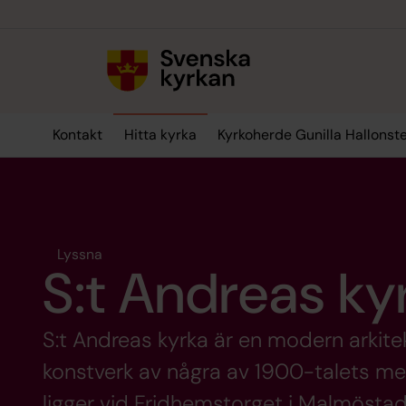
Till innehållet
Till undermeny
Kontakt
Hitta kyrka
Kyrkoherde Gunilla Hallonst
Lyssna
S:t Andreas ky
S:t Andreas kyrka är en modern arkitek
konstverk av några av 1900-talets me
ligger vid Fridhemstorget i Malmösta