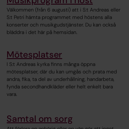
Musikprogram i höst
Välkommen (från 6 augusti) att i S:t Andreas eller
S:t Petri hämta programmet med höstens alla
konserter och musikgudstjänster. Du kan också
bläddra i det här på hemsidan.
Mötesplatser
I S:t Andreas kyrka finns många öppna
mötesplatser, där du kan umgås och prata med
andra, fika, ta del av underhållning, handarbeta,
fynda secondhandkläder eller helt enkelt bara
vara.
Samtal om sorg
Att förlora en anhörig eller en vän gör att inget