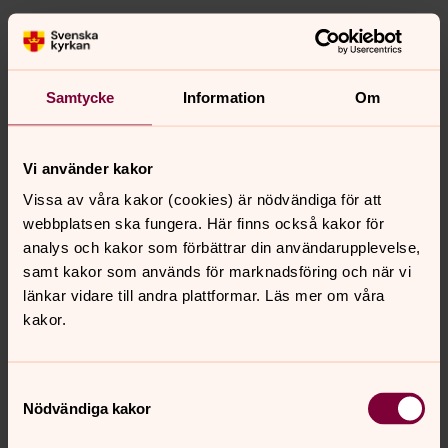
Anmälan till konfirmation
2026/2027
Samtycke
Information
Om
Tänk dig att få fundera över livet och Gud tillsammans
med andra. Att vara konfirmand i Svenska kyrkan är en
sådan möjlighet. Du får spännande upplevelser och nya
Vi använder kakor
perspektiv på livet. Här ges utrymme för dig och dina
tankar.
Vissa av våra kakor (cookies) är nödvändiga för att
webbplatsen ska fungera. Här finns också kakor för
analys och kakor som förbättrar din användarupplevelse,
Ung i Pauli
samt kakor som används för marknadsföring och när vi
S:t Pauli kyrka tillhör S:t Johannes församling tillsammans
länkar vidare till andra plattformar. Läs mer om våra
med S:t Johannes församling är S:t Johannes kyrka och
kakor.
S:t Matteus kyrka. Här hittar du information om
ungdomskörer och konfirmation i S:t Johannes
församling och i hela Svenska kyrkan Malmö.
Samtyckesval
Nödvändiga kakor
Själkänsla