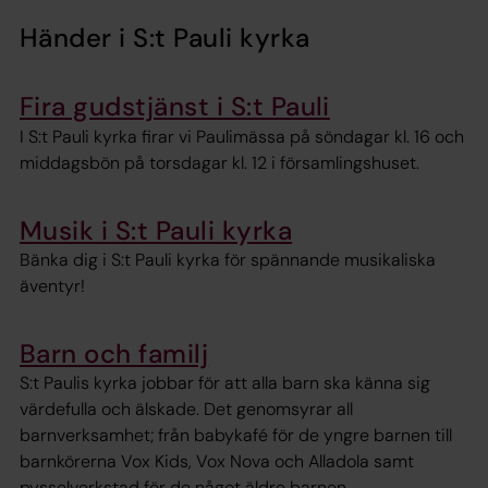
Händer i S:t Pauli kyrka
Fira gudstjänst i S:t Pauli
I S:t Pauli kyrka firar vi Paulimässa på söndagar kl. 16 och
middagsbön på torsdagar kl. 12 i församlingshuset.
Musik i S:t Pauli kyrka
Bänka dig i S:t Pauli kyrka för spännande musikaliska
äventyr!
Barn och familj
S:t Paulis kyrka jobbar för att alla barn ska känna sig
värdefulla och älskade. Det genomsyrar all
barnverksamhet; från babykafé för de yngre barnen till
barnkörerna Vox Kids, Vox Nova och Alladola samt
pysselverkstad för de något äldre barnen.