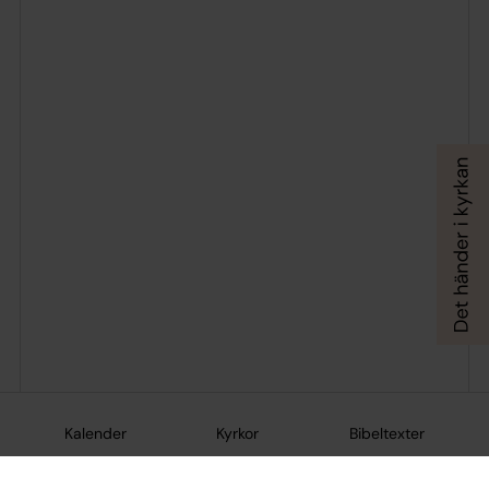
Kalender
Kyrkor
Bibeltexter