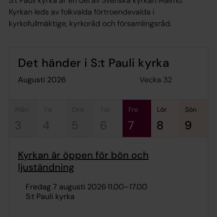
S:t Pauli kyrka är en del av Svenska kyrkan Malmö.
Kyrkan leds av folkvalda förtroendevalda i
kyrkofullmäktige, kyrkoråd och församlingsråd.
Det händer i S:t Pauli kyrka
Vecka 32
augusti 2026
mån
tis
ons
tor
fre
lör
sön
3
4
5
6
7
8
9
Kyrkan är öppen för bön och
ljuständning
fredag 7 augusti 2026
·
11.00
–
17.00
S:t Pauli kyrka