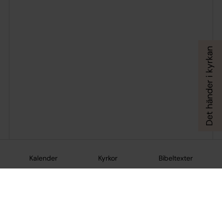
Kalender
Kyrkor
Bibeltexter