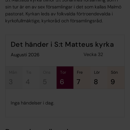
sin tur är en av sex församlingar i det som kallas Malmö
pastorat. Kyrkan leds av folkvalda förtroendevalda i
kyrkofullmäktige, kyrkoråd och församlingsråd.
Det händer i S:t Matteus kyrka
Vecka 32
augusti 2026
mån
tis
ons
tor
fre
lör
sön
3
4
5
6
7
8
9
Inga händelser i dag.