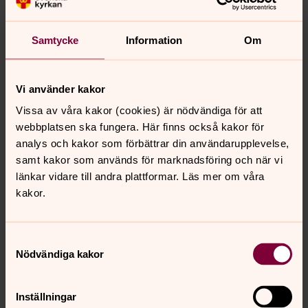
2026/2027
Tänk dig att få fundera över livet och Gud tillsammans
Samtycke
Information
Om
med andra. Att vara konfirmand i Svenska kyrkan är en
sådan möjlighet. Du får spännande upplevelser och nya
perspektiv på livet. Här ges utrymme för dig och dina
Vi använder kakor
tankar.
Vissa av våra kakor (cookies) är nödvändiga för att
webbplatsen ska fungera. Här finns också kakor för
Ung i Matteus
analys och kakor som förbättrar din användarupplevelse,
samt kakor som används för marknadsföring och när vi
Få spännande upplevelser och nya perspektiv i S:t
länkar vidare till andra plattformar. Läs mer om våra
Matteus kyrka i Malmö som konfirmand, bli en av våra
kakor.
unga ledare, var med i ungdomsgruppen WWJD, sjung i
Matteus ungdomskör.
Samtyckesval
Själkänsla
Nödvändiga kakor
Ibland är livet härligt, ibland känns allt fel. Det är så livet
är. Och du är inte ensam om att känna som du känner.
Inställningar
Välkommen till en webbplats som särskilt vänder sig till