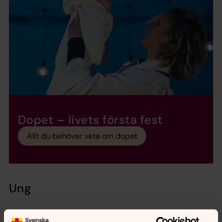
Dopet – livets första fest
Allt du behöver veta om dopet
Ung
Anmälan till konfirmation