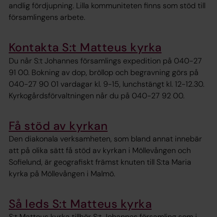
andlig fördjupning. Lilla kommuniteten finns som stöd till
församlingens arbete.
Kontakta S:t Matteus kyrka
Du når S:t Johannes församlings expedition på 040-27
91 00. Bokning av dop, bröllop och begravning görs på
040-27 90 01 vardagar kl. 9-15, lunchstängt kl. 12-12.30.
Kyrkogårdsförvaltningen når du på 040-27 92 00.
Få stöd av kyrkan
Den diakonala verksamheten, som bland annat innebär
att på olika sätt få stöd av kyrkan i Möllevången och
Sofielund, är geografiskt främst knuten till S:ta Maria
kyrka på Möllevången i Malmö.
Så leds S:t Matteus kyrka
S:t Matteus kyrka tillhör S:t Johannes församling som i