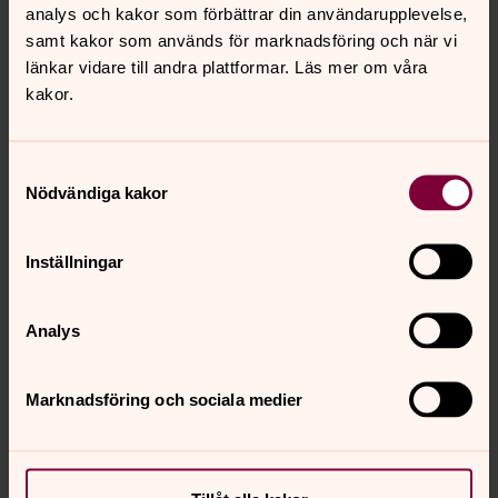
kl. 9–15, lunchstängt kl. 12–12.30. Kyrkogårdsförvaltningen
analys och kakor som förbättrar din användarupplevelse,
når du på 040-27 92 00.
samt kakor som används för marknadsföring och när vi
länkar vidare till andra plattformar. Läs mer om våra
kakor.
Samtyckesval
Nödvändiga kakor
Inställningar
Analys
Marknadsföring och sociala medier