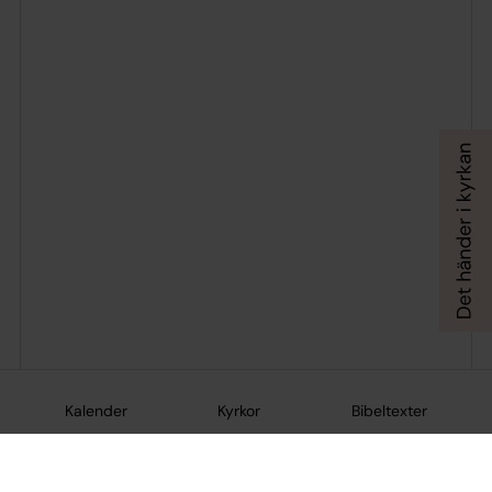
Kalender
Kyrkor
Bibeltexter