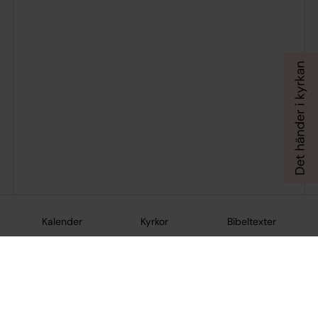
Kalender
Kyrkor
Bibeltexter