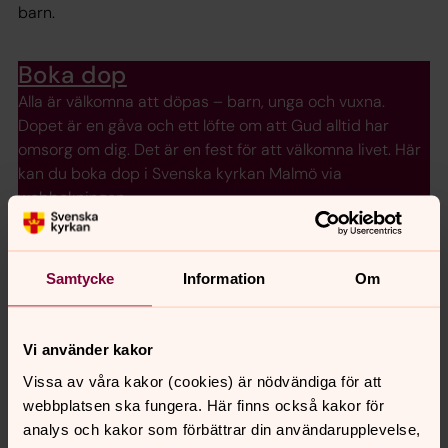
barn.
Boka dop
Alla är välkomna att döpas – barn, unga och vuxna.
Dopet är en gåva och ett löfte om att Gud alltid har
omsorg om dig. Det är en fest för att välkomna livet. Här
kan du boka dop i Svenska kyrkan Malmö via
webbokningen.
Aktuellt från Tygelsjö kyrka
Samtycke
Information
Om
Vi använder kakor
Vissa av våra kakor (cookies) är nödvändiga för att
webbplatsen ska fungera. Här finns också kakor för
analys och kakor som förbättrar din användarupplevelse,