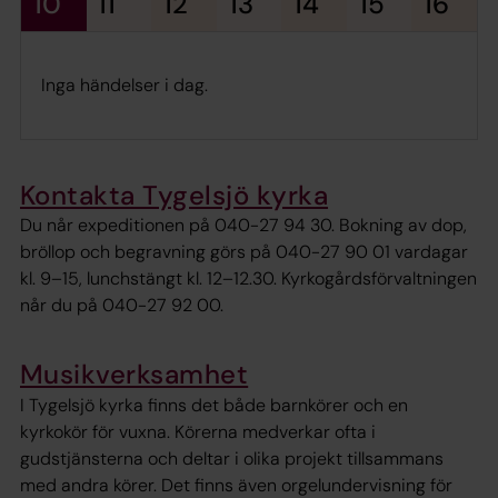
10
11
12
13
14
15
16
Inga händelser i dag.
Kontakta Tygelsjö kyrka
Du når expeditionen på 040-27 94 30. Bokning av dop,
bröllop och begravning görs på 040-27 90 01 vardagar
kl. 9–15, lunchstängt kl. 12–12.30. Kyrkogårdsförvaltningen
når du på 040-27 92 00.
Musikverksamhet
I Tygelsjö kyrka finns det både barnkörer och en
kyrkokör för vuxna. Körerna medverkar ofta i
gudstjänsterna och deltar i olika projekt tillsammans
med andra körer. Det finns även orgelundervisning för