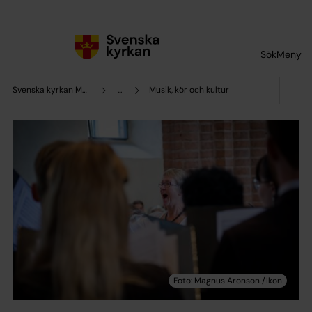
Till innehållet
Till undermeny
Sök
Meny
Svenska kyrkan Malmö
...
Musik, kör och kultur