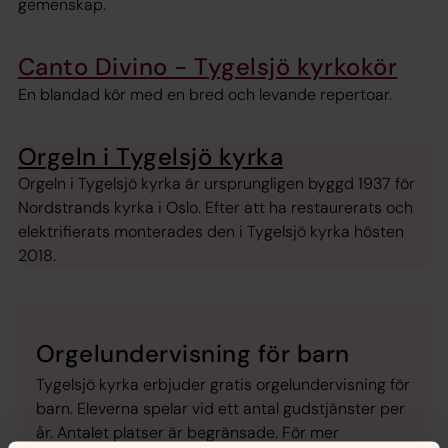
gemenskap.
Canto Divino - Tygelsjö kyrkokör
En blandad kör med en bred och levande repertoar.
Orgeln i Tygelsjö kyrka
Orgeln i Tygelsjö kyrka är ursprungligen byggd 1937 för
Nordstrands kyrka i Oslo. Efter att ha restaurerats och
elektrifierats monterades den i Tygelsjö kyrka hösten
2018.
Orgelundervisning för barn
Tygelsjö kyrka erbjuder gratis orgelundervisning för
barn. Eleverna spelar vid ett antal gudstjänster per
år. Antalet platser är begränsade. För mer