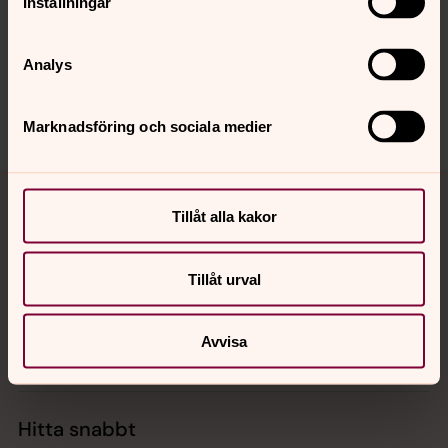
Inställningar
innehåll?
svenskakyrkan.malmo@svenskakyrkan.se
Analys
Dela
Marknadsföring och sociala medier
Tillbaka till toppen
Tillbaka till innehållet
Tillåt alla kakor
Kontakt
Tillåt urval
Avvisa
Kalender
Hitta snabbt