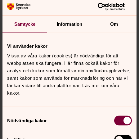
information och anmälan, kontakta kantor Åse
Lindberg Christensen.
Samtycke
Information
Om
Relaterad information
Vi använder kakor
Vissa av våra kakor (cookies) är nödvändiga för att
Orgelpunkt Malmö
webbplatsen ska fungera. Här finns också kakor för
Orgelpunkt Malmö - för dig som älskar orgelmusik. Här
analys och kakor som förbättrar din användarupplevelse,
hittar du information om orgelkonserter, lunchmusik,
samt kakor som används för marknadsföring och när vi
orgelundervisning, orgeldemonstrationer, orgelvisningar
länkar vidare till andra plattformar. Läs mer om våra
och andra orgelrelaterade evenemang i Svenska kyrkan
kakor.
Malmö.
Samtyckesval
Nödvändiga kakor
Senast ändrad 8 januari 2026
Synpunkter eller frågor på sidans