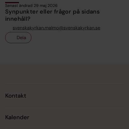
Senast ändrad 29 maj 2026
Synpunkter eller frågor på sidans
innehåll?
svenskakyrkan.malmo@svenskakyrkan.se
Dela
Tillbaka till toppen
Tillbaka till innehållet
Kontakt
Kalender