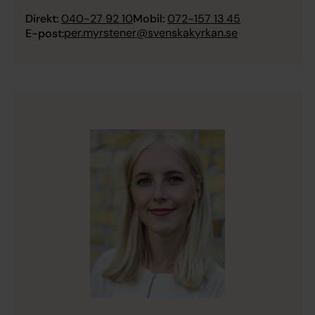
Direkt:
040-27 92 10
Mobil:
072-157 13 45
per.myrstener@svenskakyrkan.se
E-post: