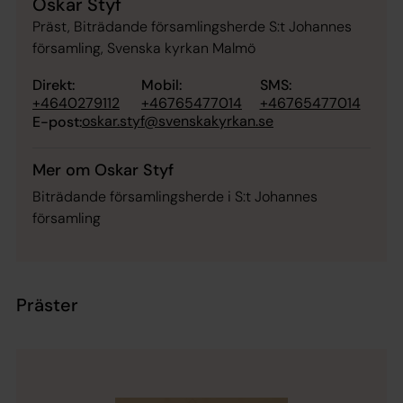
Oskar Styf
Präst, Biträdande församlingsherde S:t Johannes
församling, Svenska kyrkan Malmö
Direkt:
Mobil:
SMS:
+4640279112
+46765477014
+46765477014
oskar.styf@svenskakyrkan.se
E-post:
Mer om Oskar Styf
Biträdande församlingsherde i S:t Johannes
församling
Präster