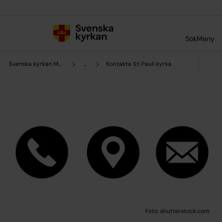
Till innehållet
Till undermeny
Sök
Meny
Svenska kyrkan Malmö
...
Kontakta S:t Pauli kyrka