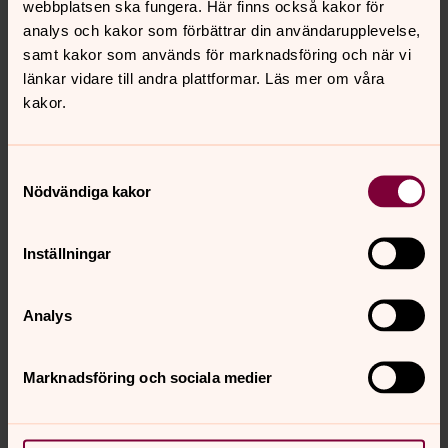
webbplatsen ska fungera. Här finns också kakor för
analys och kakor som förbättrar din användarupplevelse,
samt kakor som används för marknadsföring och när vi
länkar vidare till andra plattformar. Läs mer om våra
kakor.
Samtyckesval
Nödvändiga kakor
Inställningar
Albin Johansson
Musiker, S:t Pauli kyrka, S:t Johannes församling,
Analys
Svenska kyrkan Malmö
Direkt:
040-27 94 82
Mobil:
076-768 76 73
Marknadsföring och sociala medier
albin.johansson@svenskakyrkan.se
E-post: