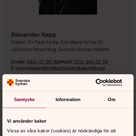
Alexander Kepp
Diakon, S:t Pauli kyrka, S:ta Maria kyrka, S:t
Johannes församling, Svenska kyrkan Malmö
Direkt:
040-27 90 96
Mobil:
070-841 35 79
alexander.kepp@svenskakyrkan.se
E-post:
Musiker
Samtycke
Information
Om
Vi använder kakor
Vissa av våra kakor (cookies) är nödvändiga för att