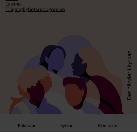
Lyssna
Tillgänglighetsredogörelse
Kalender
Kyrkor
Bibeltexter