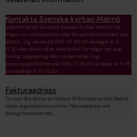
Kontakta Svenska kyrkan Malmö
Välkommen att kontakta Svenska kyrkan Malmö. För
frågor om verksamheten eller för samtal med präst eller
diakon, ring växeln på 040-27 90 00 vardagar kl. 9–
15.30 eller direkt till en lokal kyrka. För frågor om dop,
bröllop, begravning eller medlemskap, ring
pastorsexpeditionen på 040-27 90 01 vardagar kl. 9–15,
lunchstängt kl. 12–12.30.
Fakturaadress
Du som ska skicka en faktura till Svenska kyrkan Malmö
hittar organisationsnummer, fakturaadress och
bankgironummer här.