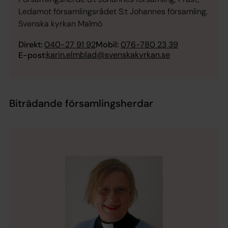
Ledamot församlingsrådet S:t Johannes församling,
Svenska kyrkan Malmö
Direkt:
040-27 91 92
Mobil:
076-780 23 39
karin.elmblad@svenskakyrkan.se
E-post:
Biträdande församlingsherdar