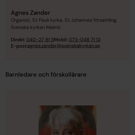
Agnes Zander
Organist, S:t Pauli kyrka, S:t Johannes församling,
Svenska kyrkan Malmö
Direkt:
040-27 91 11
Mobil:
073-048 71 13
agnes.zander@svenskakyrkan.se
E-post:
Barnledare och förskollärare