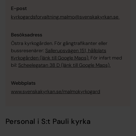
E-post
kyrkogardsforvaltning.malmo@svenskakyrkan.se
Besöksadress
Östra kyrkogården. För gångtrafikanter eller
bussresenärer:
Sallerupsvägen 151, hållplats
Kyrkogården (länk till Google Maps).
För infart med
bil:
Scheelegatan 38 D (länk till Google Maps).
Webbplats
www.svenskakyrkan.se/malmokyrkogard
Personal i S:t Pauli kyrka