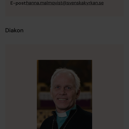
hanna.malmqvist@svenskakyrkan.se
E-post:
Diakon