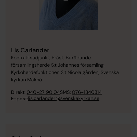
Lis Carlander
Kontraktsadjunkt, Präst, Biträdande
församlingsherde S:t Johannes församling,
Kyrkoherdefunktionen S:t Nicolaigården, Svenska
kyrkan Malmö
Direkt:
040-27 90 04
SMS:
076-1340314
lis.carlander@svenskakyrkan.se
E-post: