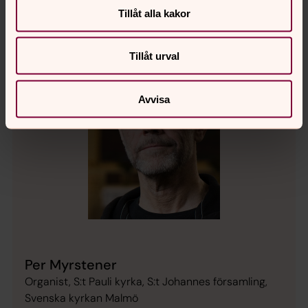
Tillåt alla kakor
Tillåt urval
Avvisa
Per Myrstener
Organist, S:t Pauli kyrka, S:t Johannes församling,
Svenska kyrkan Malmö