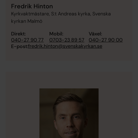
Fredrik Hinton
Kyrkvaktmästare, S:t Andreas kyrka, Svenska
kyrkan Malmö
Direkt:
Mobil:
Växel:
040-27 90 77
0703-23 89 57
040-27 90 00
fredrik.hinton@svenskakyrkan.se
E-post: