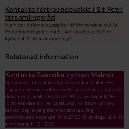
Kontakta förtroendevalda i S:t Petri
församlingsråd
Här hittar du kontaktuppgifter till förtroendevalda i S:t
Petri församlingsråd, där S:t Andreas kyrka, S:t Petri
kyrka och S:t Nicolai kapell ingår.
Relaterad information
Kontakta Svenska kyrkan Malmö
Välkommen att kontakta Svenska kyrkan Malmö. För
frågor om verksamheten eller för samtal med präst eller
diakon, ring växeln på 040-27 90 00 vardagar kl. 9–
15.30 eller direkt till en lokal kyrka. För frågor om dop,
bröllop, begravning eller medlemskap, ring
pastorsexpeditionen på 040-27 90 01 vardagar kl. 9–15,
lunchstängt kl. 12–12.30.