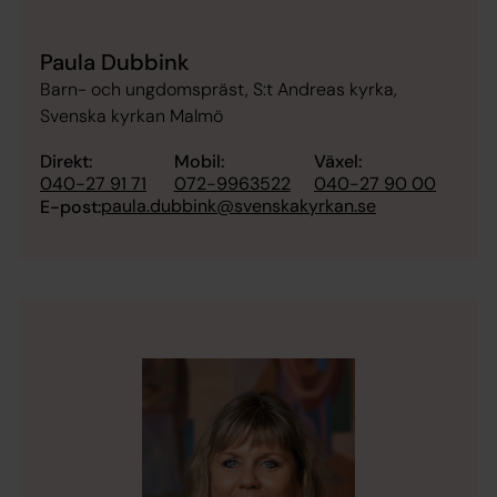
Paula Dubbink
Barn- och ungdomspräst, S:t Andreas kyrka,
Svenska kyrkan Malmö
Direkt:
Mobil:
Växel:
040-27 91 71
072-9963522
040-27 90 00
paula.dubbink@svenskakyrkan.se
E-post: