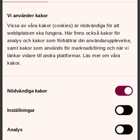
Vi använder kakor
Vissa av våra kakor (cookies) är nödvändiga för att
webbplatsen ska fungera. Här finns också kakor för
analys och kakor som förbättrar din användarupplevelse,
samt kakor som används för marknadsföring och när vi
Ewa-Sofia Gudmundsson
länkar vidare till andra plattformar. Läs mer om våra
Församlingsherde S:t Petri församling, Präst,
kakor.
Ledamot församlingsrådet S:t Petri församling,
Svenska kyrkan Malmö
Samtyckesval
Direkt:
040-27 92 50
Växel:
040-27 90 00
Nödvändiga kakor
ewa-
E-post:
sofia.gudmundsson@svenskakyrkan.se
Inställningar
Analys