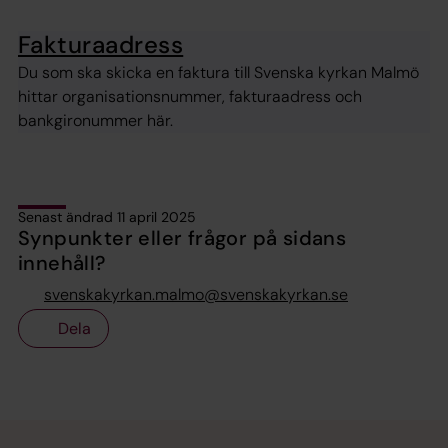
Fakturaadress
Du som ska skicka en faktura till Svenska kyrkan Malmö
hittar organisationsnummer, fakturaadress och
bankgironummer här.
Senast ändrad 11 april 2025
Synpunkter eller frågor på sidans
innehåll?
svenskakyrkan.malmo@svenskakyrkan.se
Dela
Tillbaka till toppen
Tillbaka till innehållet