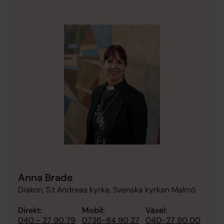
Anna Brade
Diakon, S:t Andreas kyrka, Svenska kyrkan Malmö
Direkt:
Mobil:
Växel:
040 - 27 90 79
0736-84 90 27
040-27 90 00