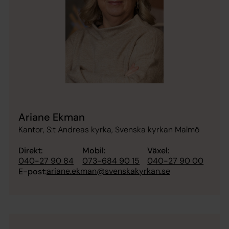
Ariane Ekman
Kantor, S:t Andreas kyrka, Svenska kyrkan Malmö
Direkt:
Mobil:
Växel:
040-27 90 84
073-684 90 15
040-27 90 00
ariane.ekman@svenskakyrkan.se
E-post: