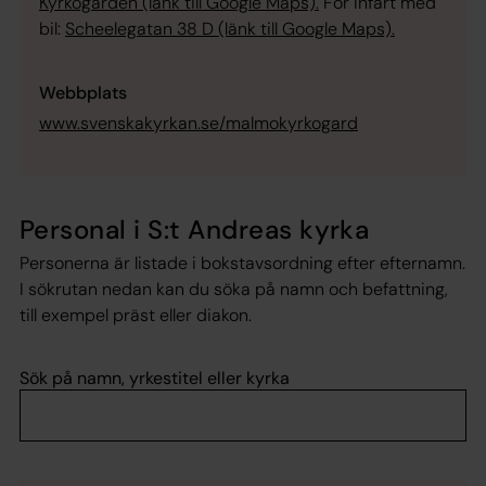
Kyrkogården (länk till Google Maps).
För infart med
bil:
Scheelegatan 38 D (länk till Google Maps).
Webbplats
www.svenskakyrkan.se/malmokyrkogard
Personal i S:t Andreas kyrka
Personerna är listade i bokstavsordning efter efternamn.
I sökrutan nedan kan du söka på namn och befattning,
till exempel präst eller diakon.
Sök på namn, yrkestitel eller kyrka