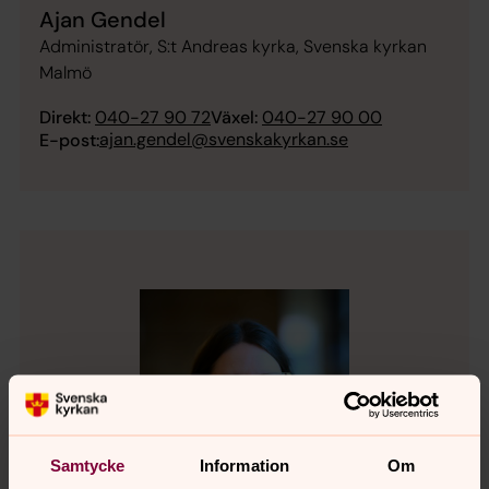
Ajan Gendel
Administratör, S:t Andreas kyrka, Svenska kyrkan
Malmö
Direkt:
040-27 90 72
Växel:
040-27 90 00
ajan.gendel@svenskakyrkan.se
E-post:
Samtycke
Information
Om