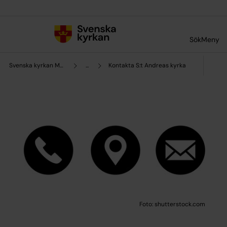
Till innehållet
Till undermeny
Sök
Meny
Svenska kyrkan Malmö
...
Kontakta S:t Andreas kyrka