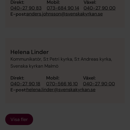
Direkt:
Mobil:
Växel:
040-27 90 83
073-684 90 14
040-27 90 00
anders.johnsson@svenskakyrkan.se
E-post:
Helena Linder
Kommunikatör, S:t Petri kyrka, S:t Andreas kyrka,
Svenska kyrkan Malmö
Direkt:
Mobil:
Växel:
040-27 90 18
070-566 16 10
040-27 90 00
helena.linder@svenskakyrkan.se
E-post:
Visa fler