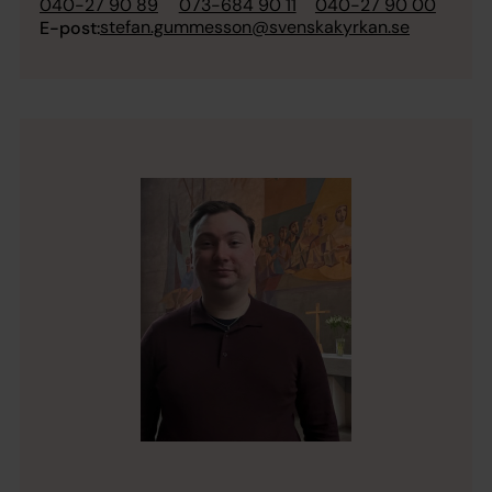
040-27 90 89
073-684 90 11
040-27 90 00
stefan.gummesson@svenskakyrkan.se
E-post: