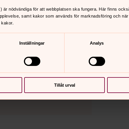
ngshem.
) är nödvändiga för att webbplatsen ska fungera. Här finns ocks
h även enklare stämsång.
pplevelse, samt kakor som används för marknadsföring och när vi
 kakor.
Inställningar
Analys
församling, Svenska kyrkan Malmö
Tillåt urval