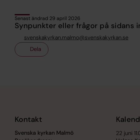
Senast ändrad 29 april 2026
Synpunkter eller frågor på sidans i
svenskakyrkan.malmo@svenskakyrkan.se
Dela
Tillbaka till toppen
Tillbaka till innehållet
Kontakt
Kalend
Svenska kyrkan Malmö
22 juni 11