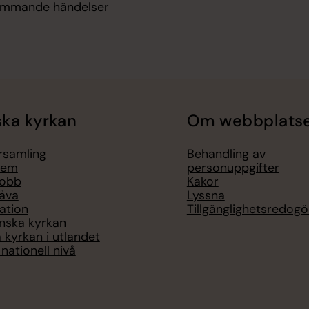
kommande händelser
ka kyrkan
Om webbplats
örsamling
Behandling av
lem
personuppgifter
jobb
Kakor
åva
Lyssna
ation
Tillgänglighetsredogö
nska kyrkan
 kyrkan i utlandet
nationell nivå