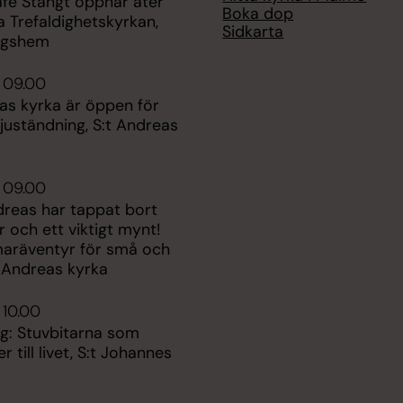
afe Stängt öppnar åter
Boka dop
ga Trefaldighetskyrkan,
Sidkarta
ngshem
 09.00
as kyrka är öppen för
juständning, S:t Andreas
 09.00
dreas har tappat bort
ar och ett viktigt mynt!
aräventyr för små och
t Andreas kyrka
 10.00
ng: Stuvbitarna som
 till livet, S:t Johannes