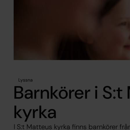
Lyssna
Barnkörer i S:t
kyrka
I S:t Matteus kyrka finns barnkörer från