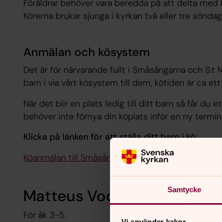
Föräldrar behöver vara beredda på att delta med 
Körerna brukar sjunga i kyrkan två eller tre sönda
Anmälan och kösystem
Det är för närvarande fullt i Småsångarna och S:t 
barn i via vårt kösystem till dem, kötiden är ca ett 
När det blir en plats ledig till ditt barn så får d
behöver inte förnya din köplats inför en ny termin
Klicka på länken för att ställa ditt barn i kö:
Köanmälan till Småsångarna eller S:t Matteus Bar
Samtycke
Matteus Vocaler
För åk 3-5.
Vi använder kakor