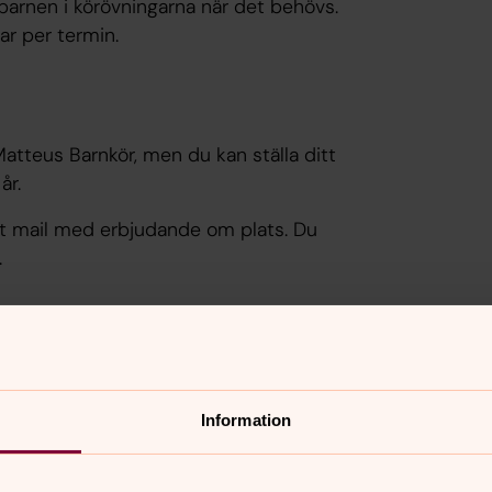
barnen i körövningarna när det behövs.
gar per termin.
Matteus Barnkör, men du kan ställa ditt
år.
u ett mail med erbjudande om plats. Du
.
nkör
Information