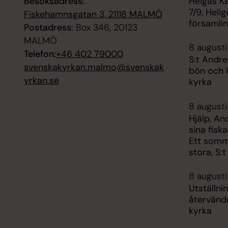
Besöksadress:
Helgas K
7/9, Heli
Fiskehamnsgatan 3, 21118 MALMÖ
församli
Postadress:
Box 346, 20123
MALMÖ
8 augusti
Telefon:
+46 402 79000
S:t Andre
svenskakyrkan.malmo@svenskak
bön och l
yrkan.se
kyrka
8 augusti
Hjälp, An
sina fisk
Ett somm
stora, S:
8 augusti
Utställni
återvänder
kyrka