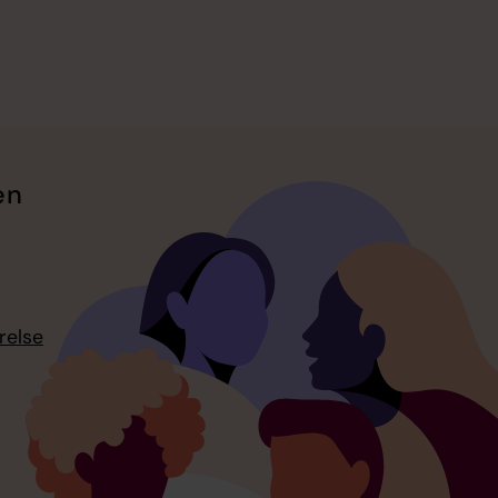
en
relse