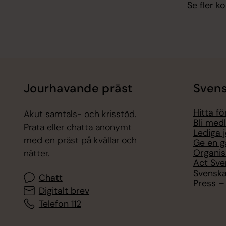
Se fler 
Jourhavande präst
Svens
Hitta f
Akut samtals- och krisstöd.
Bli med
Prata eller chatta anonymt
Lediga 
med en präst på kvällar och
Ge en g
Organis
nätter.
Act Sve
Svenska
Chatt
Press – 
Digitalt brev
Telefon 112