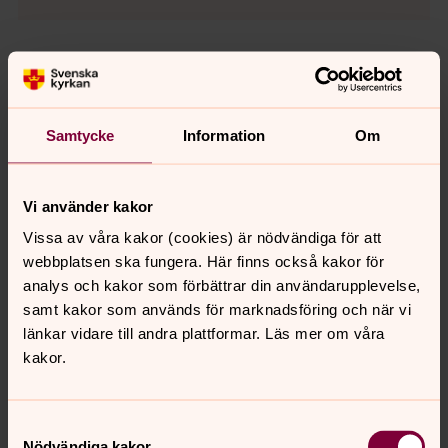
Relaterad information
Konfirmation i Svenska kyrkan
Samtycke
Information
Om
Malmö
Tänk dig att få prata om livet, framtiden och allt
Vi använder kakor
däremellan tillsammans med andra i din egen ålder. Som
konfirmand i Svenska kyrkan får du nya upplevelser, tid
Vissa av våra kakor (cookies) är nödvändiga för att
att fundera kring viktiga frågor och möjlighet att lära
webbplatsen ska fungera. Här finns också kakor för
känna både dig själv och andra i en trygg gemenskap.
analys och kakor som förbättrar din användarupplevelse,
Det handlar inte om att ha alla svar, utan om att få ställa
samt kakor som används för marknadsföring och när vi
frågor. Nyfiken? Läs mer om vad konfirmation kan
länkar vidare till andra plattformar. Läs mer om våra
innebära.
kakor.
Samtal för dig 16–25 år
Samtyckesval
Kraftstationen är en del av Svenska kyrkan Malmös
Nödvändiga kakor