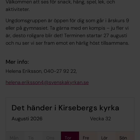
Välkommen att ses för snack, häng, spel, lek, och
aktiviteter.
Ungdomsgruppen är öppen för dig som går i årskurs 9
eller på gymnasiet. Ta gärna med en kompis – ju fler vi
är, desto roligare blir det! Terminen startar 27 augusti
och nu ser vi ser fram emot en härlig höst tillsammans.
Mer info:
Helena Eriksson, 040-27 92 22,
helena.eriksson4@svenskakyrkan.se
Det händer i Kirsebergs kyrka
Vecka 32
augusti 2026
mån
tis
ons
tor
fre
lör
sön