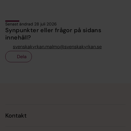
Senast ändrad 28 juli 2026
Synpunkter eller frågor på sidans
innehåll?
svenskakyrkan.malmo@svenskakyrkan.se
Dela
Tillbaka till toppen
Tillbaka till innehållet
Kontakt