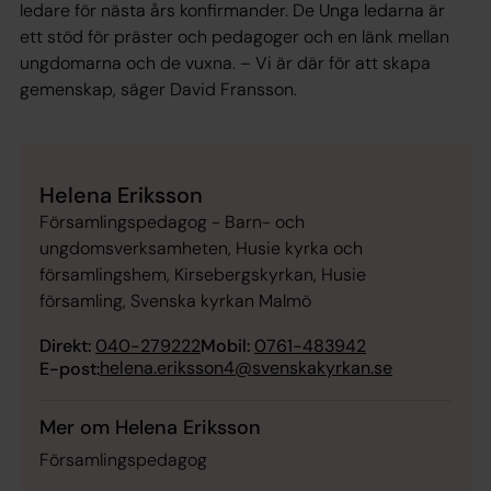
ledare för nästa års konfirmander. De Unga ledarna är
ett stöd för präster och pedagoger och en länk mellan
ungdomarna och de vuxna. – Vi är där för att skapa
gemenskap, säger David Fransson.
Helena Eriksson
Församlingspedagog - Barn- och
ungdomsverksamheten, Husie kyrka och
församlingshem, Kirsebergskyrkan, Husie
församling, Svenska kyrkan Malmö
Direkt:
040-279222
Mobil:
0761-483942
helena.eriksson4@svenskakyrkan.se
E-post:
Mer om Helena Eriksson
Församlingspedagog