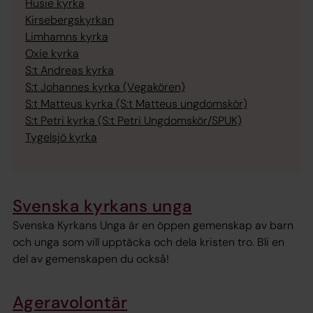
Husie kyrka
Kirsebergskyrkan
Limhamns kyrka
Oxie kyrka
S:t Andreas kyrka
S:t Johannes kyrka (Vegakören)
S:t Matteus kyrka (S:t Matteus ungdomskör)
S:t Petri kyrka (S:t Petri Ungdomskör/SPUK)
Tygelsjö kyrka
Svenska kyrkans unga
Svenska Kyrkans Unga är en öppen gemenskap av barn
och unga som vill upptäcka och dela kristen tro. Bli en
del av gemenskapen du också!
Ageravolontär