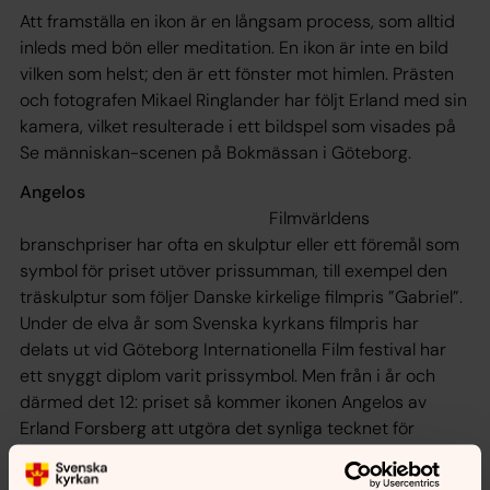
Att framställa en ikon är en långsam process, som alltid
inleds med bön eller meditation. En ikon är inte en bild
vilken som helst; den är ett fönster mot himlen. Prästen
och fotografen Mikael Ringlander har följt Erland med sin
kamera, vilket resulterade i ett bildspel som visades på
Se människan-scenen på Bokmässan i Göteborg.
Angelos
Filmvärldens
branschpriser har ofta en skulptur eller ett föremål som
symbol för priset utöver prissumman, till exempel den
träskulptur som följer Danske kirkelige filmpris ”Gabriel”.
Under de elva år som Svenska kyrkans filmpris har
delats ut vid Göteborg Internationella Film festival har
ett snyggt diplom varit prissymbol. Men från i år och
därmed det 12: priset så kommer ikonen Angelos av
Erland Forsberg att utgöra det synliga tecknet för
Svenska kyrkans filmpris.