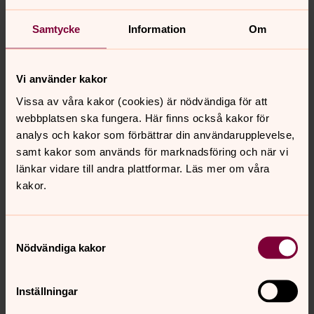
Erland Forsberg har med ikonen Angelos skapat en
värdig symbol för Svenska kyrkans filmpris. Den med
Samtycke
Information
Om
ikonhantverkets noggrannhet utförda och helt lilla ikonen
är cirkelrund. Erland Forsberg berättar på sitt mjuka och
varmt humoristiska sätt om sina tankar kring arbetet
Vi använder kakor
med det annorlunda uppdraget att framställa en ikon för
Vissa av våra kakor (cookies) är nödvändiga för att
filmpriset. – Ett filmpris är ju så att säga raka motsatsen
webbplatsen ska fungera. Här finns också kakor för
till en det man kallar en ”filmkalkon”, symbolen måste ju
analys och kakor som förbättrar din användarupplevelse,
bli något som lyfter, säger Erland och skrattar. – Då
samt kakor som används för marknadsföring och när vi
passar i detta sammanhang en ängel, Angelos. Det finns
länkar vidare till andra plattformar. Läs mer om våra
också en blinkning till mot filmens huvudstad, Los
kakor.
Angeles, Änglarnas stad. Angelos cirkelrunda form
kommer från ett kameraöga. Det var en utmaning att
måla i så litet format.
Samtyckesval
Nödvändiga kakor
Inställningar