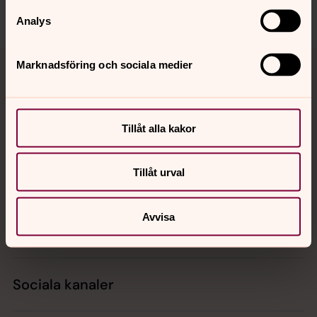
Dela
Analys
Tillbaka till toppen
Tillbaka till innehållet
Marknadsföring och sociala medier
Kontakt
Tillåt alla kakor
Tillåt urval
Kalender
Avvisa
Hitta snabbt
Sociala kanaler