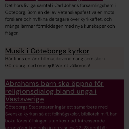
Det hörs livliga samtal i Carl Johans församlingshem i
Göteborg. Som en del av Vetenskapsfestivalen möts
forskare och nyfikna deltagare över kyrkkaffet, och
många lämnar förmiddagen med nya kunskaper och
frågor.
Musik i Göteborgs kyrkor
Här finns en länk till musikevenemang som sker i
Göteborg med omnejd! Varmt välkomna!
Abrahams barn ska öppna för
religionsdialog bland unga i
Västsverige
Göteborgs Stadsteater ingår ett samarbete med
Svenska kyrkan så att folkhögskolor, bibliotek m.fl. kan
boka föreställningen utan kostnad. Intresserade
arrangörer kan boka in en visning 22-23 april här.