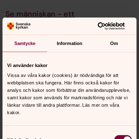
Se människan - ett
miljödiplomerat event
Vi delar ansvaret för att ta hand om den jord vi har fått
att bo på. Svenska kyrkans miljödiplomering bygger på
Samtycke
Information
Om
en teologisk grund för ett långsiktigt arbete med hållbar
utveckling. Se människan är från och med år 2019
miljödiplomerat enligt Svenska kyrkans miljödiplomering
Vi använder kakor
för hållbara event.
Vissa av våra kakor (cookies) är nödvändiga för att
webbplatsen ska fungera. Här finns också kakor för
Sommar i P1 med Anders
analys och kakor som förbättrar din användarupplevelse,
Rosengren 17 juli
samt kakor som används för marknadsföring och när vi
Lyssna på läkaren och professorn vid Göteborgs
länkar vidare till andra plattformar. Läs mer om våra
universitet Anders Rosengren, som har
kakor.
uppmärksammats för sin bok En oväntad glänta. Han
förenar där sina tankar om hälsa och existens med
Tomas Tranströmers diktvärld.
Samtyckesval