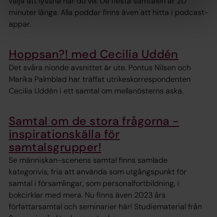
välja att lyssna när du vill. De flesta samtalen är 20
minuter långa. Alla poddar finns även att hitta i podcast-
appar.
Hoppsan?! med Cecilia Uddén
Det svåra nionde avsnittet är ute. Pontus Nilsen och
Marika Palmblad har träffat utrikeskorrespondenten
Cecilia Uddén i ett samtal om mellanösterns aska.
Samtal om de stora frågorna -
inspirationskälla för
samtalsgrupper!
Se människan-scenens samtal finns samlade
kategorivis, fria att använda som utgångspunkt för
samtal i församlingar, som personalfortbildning, i
bokcirklar med mera. Nu finns även 2023 års
författarsamtal och seminarier här! Studiematerial från