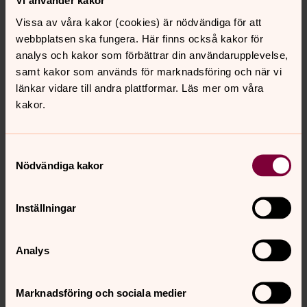
Vi använder kakor
Vissa av våra kakor (cookies) är nödvändiga för att
Louise Penny klar för Bokmässan
webbplatsen ska fungera. Här finns också kakor för
2026
analys och kakor som förbättrar din användarupplevelse,
samt kakor som används för marknadsföring och när vi
Den internationellt hyllade deckarförfattaren Louise
länkar vidare till andra plattformar. Läs mer om våra
Penny gästar Bokmässan i Göteborg i höst. Inbjuden av
kakor.
ärkebiskop Martin Modéus medverkar hon i samtal om
litteratur, moral och mänsklig värdighet.
Samtyckesval
Litterär gudstjänst om att vara
Nödvändiga kakor
människa
Vad innebär det att vara människa? I denna litterära
Inställningar
gudstjänst under Bokmässan möts litteratur, teologi och
musik i ett gemensamt utforskande av skuld, försoning
Analys
och mänsklig sårbarhet. Gudstjänsten sker på söndagen
27/9 och livesänds i Sveriges Radio P1.
Marknadsföring och sociala medier