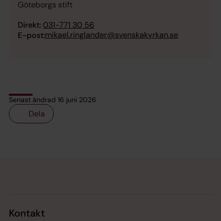
Göteborgs stift
Direkt:
031-771 30 56
mikael.ringlander@svenskakyrkan.se
E-post:
Senast ändrad 16 juni 2026
Dela
Tillbaka till toppen
Tillbaka till innehållet
Kontakt