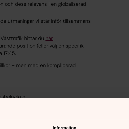
on och dess relevans i en globaliserad
de utmaningar vi står inför tillsammans
 Västtrafik hittar du
här.
ande position (eller välj en specifik
a 17:45.
villkor – men med en komplicerad
nsbokyrkan
Information