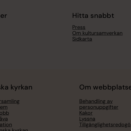
er
Hitta snabbt
Press
Om kultursamverkan
Sidkarta
ka kyrkan
Om webbplats
örsamling
Behandling av
lem
personuppgifter
jobb
Kakor
åva
Lyssna
ation
Tillgänglighetsredogö
nska kyrkan