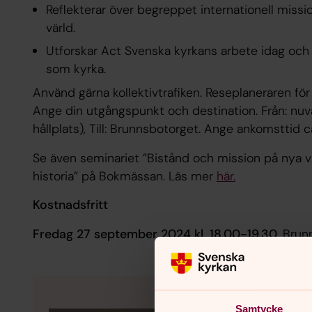
Reflekterar över begreppet internationell missi
värld.
Utforskar Act Svenska kyrkans arbete idag och 
som kyrka.
Använd gärna kollektivtrafiken. Reseplaneraren för
Ange din utgångspunkt och destination. Från: nuvar
hållplats), Till: Brunnsbotorget. Ange ankomsttid c
Se även seminariet ”Bistånd och mission på nya 
historia” på Bokmässan. Läs mer
här.
Kostnadsfritt
Fredag 27 september 2024 kl. 18.00-19.30,
Brun
Samtycke