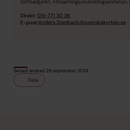
Stiftsadjunkt, Församlingsutvecklingsenheten, 
Direkt:
031-771 30 36
Anders.Stenback@svenskakyrkan.se
E-post:
Senast ändrad 29 september 2024
Dela
Tillbaka till toppen
Tillbaka till innehållet