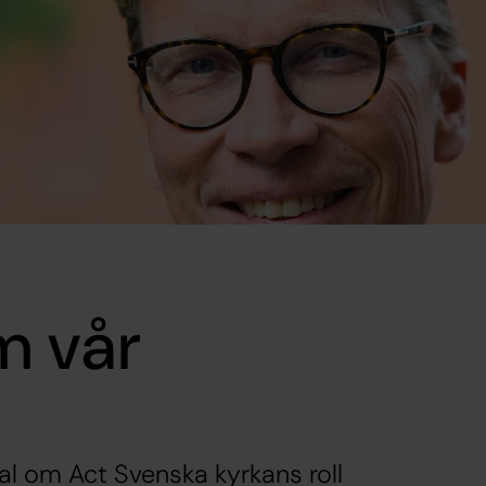
m vår
l om Act Svenska kyrkans roll