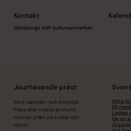
Kontakt
Kalend
Göteborgs stift kultursamverkan
Jourhavande präst
Svens
Hitta f
Akut samtals- och krisstöd.
Bli med
Prata eller chatta anonymt
Lediga 
med en präst på kvällar och
Ge en g
Organis
nätter.
Act Sve