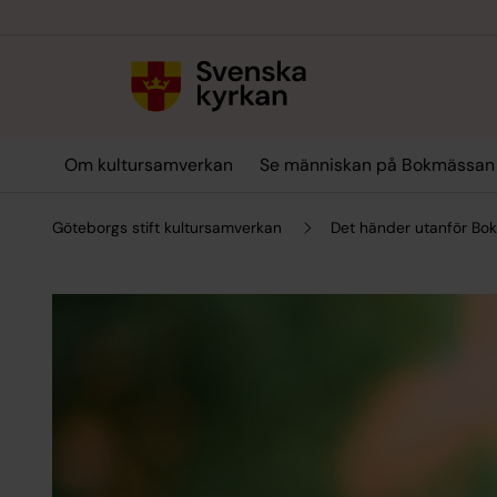
Till innehållet
Till undermeny
Om kultursamverkan
Se människan på Bokmässan
Göteborgs stift kultursamverkan
Det händer utanför B