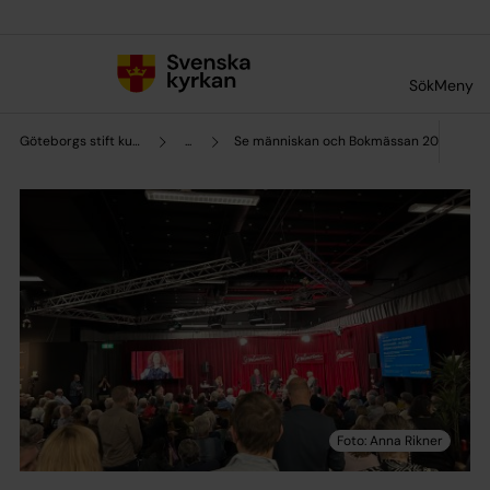
Till innehållet
Till undermeny
Sök
Meny
Göteborgs stift kultursamverkan
...
Se människan och Bokmässan 2023