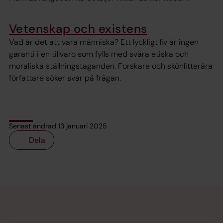
Vetenskap och existens
Vad är det att vara människa? Ett lyckligt liv är ingen
garanti i en tillvaro som fylls med svåra etiska och
moraliska ställningstaganden. Forskare och skönlitterära
författare söker svar på frågan.
Senast ändrad 13 januari 2025
Dela
Tillbaka till toppen
Tillbaka till innehållet