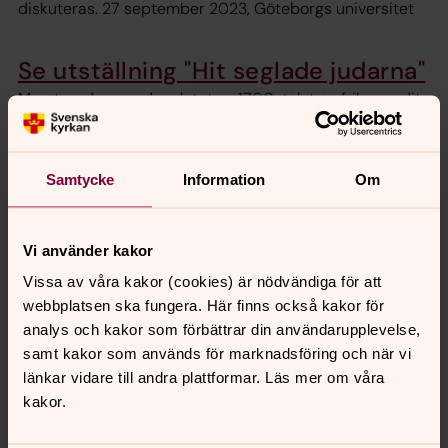
diskuteras. 27 september 2023, Göteborgs universitet
Se utställning "Hit seglade judarna"
Marstrand var under slutet av 1700-talet en frihamn dit
judar fick komma för att bosätta sig. Denna utställning
beskriver i ord och bild perioden. Invigning med
panelsamtal och musik. 27 sep 2023 kl. 19-21, Tyska
Samtycke
Information
Om
Christinae kyrka, Drottningparken
Fotografiska stråket
Vi använder kakor
Vissa av våra kakor (cookies) är nödvändiga för att
Med bilden i fokus arrangerar Svenska kyrkan varje år
webbplatsen ska fungera. Här finns också kakor för
utställningar tillsammans med Bokmässan på plan 2. Här
analys och kakor som förbättrar din användarupplevelse,
kan du läsa mer om dem och texterna uppdateras
samt kakor som används för marknadsföring och när vi
allteftersom. Under bokmässan 2023, Svenska Mässan.
länkar vidare till andra plattformar. Läs mer om våra
kakor.
Program med tema Klimat
Se människan är miljödiplomerat och vi väljer varje år att