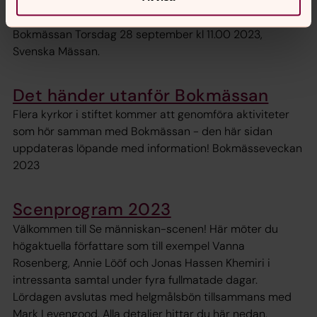
Bokmässans stora seminarier. Seminariekort krävs för
inträde. Yttrandefrihetstorget ingår i entrébiljetten.
Bokmässan Torsdag 28 september kl 11.00 2023,
Svenska Mässan.
Det händer utanför Bokmässan
Flera kyrkor i stiftet kommer att genomföra aktiviteter
som hör samman med Bokmässan - den här sidan
uppdateras löpande med information! Bokmässeveckan
2023
Scenprogram 2023
Välkommen till Se människan-scenen! Här möter du
högaktuella författare som till exempel Vanna
Rosenberg, Annie Lööf och Jonas Hassen Khemiri i
intressanta samtal under fyra fullmatade dagar.
Lördagen avslutas med helgmålsbön tillsammans med
Mark Levengood. Alla detaljer hittar du här nedan.