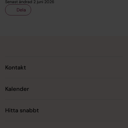
Senast ändrad 2 juni 2026
Dela
Tillbaka till toppen
Tillbaka till innehållet
Kontakt
Kalender
Hitta snabbt