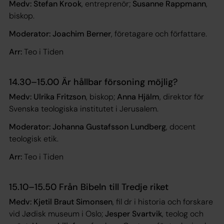
Medv: Stefan Krook
, entreprenör;
Susanne Rappmann
,
biskop.
Moderator: Joachim Berner
, företagare och författare.
Arr:
Teo i Tiden
14.30–15.00 Är hållbar försoning möjlig?
Medv: Ulrika Fritzson
, biskop;
Anna Hjälm
, direktor för
Svenska teologiska institutet i Jerusalem.
Moderator: Johanna Gustafsson Lundberg
, docent
teologisk etik.
Arr:
Teo i Tiden
15.10–15.50 Från Bibeln till Tredje riket
Medv: Kjetil Braut Simonsen
, fil dr i historia och forskare
vid Jødisk museum i Oslo;
Jesper Svartvik
, teolog och