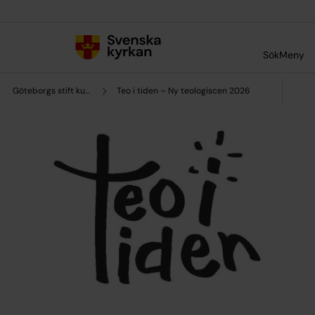
Till innehållet
Till undermeny
Sök
Meny
Göteborgs stift kultursamverkan
Teo i tiden – Ny teologiscen 2026