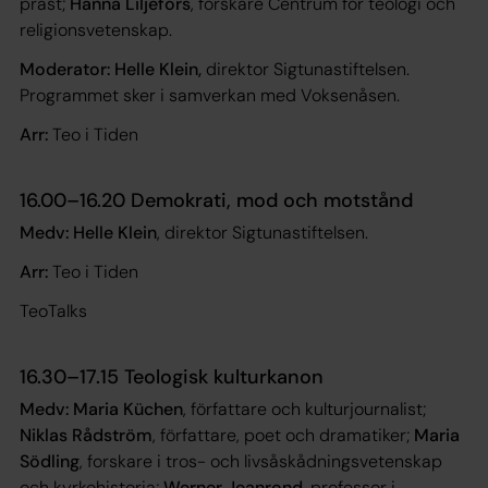
präst;
Hanna Liljefors
, forskare Centrum för teologi och
religionsvetenskap.
Moderator: Helle Klein,
direktor Sigtunastiftelsen.
Programmet sker i samverkan med Voksenåsen.
Arr:
Teo i Tiden
16.00–16.20 Demokrati, mod och motstånd
Medv: Helle Klein
, direktor Sigtunastiftelsen.
Arr:
Teo i Tiden
TeoTalks
16.30–17.15 Teologisk kulturkanon
Medv: Maria Küchen
, författare och kulturjournalist;
Niklas Rådström
, författare, poet och dramatiker;
Maria
Södling
, forskare i tros- och livsåskådningsvetenskap
och kyrkohistoria;
Werner Jeanrond
, professor i