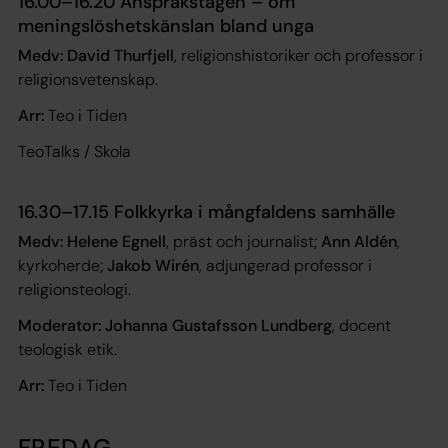
16.00–16.20 Anspråkstagen – om
meningslöshetskänslan bland unga
Medv: David Thurfjell
, religionshistoriker och professor i
religionsvetenskap.
Arr:
Teo i Tiden
TeoTalks / Skola
16.30–17.15 Folkkyrka i mångfaldens samhälle
Medv: Helene Egnell
, präst och journalist;
Ann Aldén
,
kyrkoherde;
Jakob Wirén
, adjungerad professor i
religionsteologi.
Moderator: Johanna Gustafsson Lundberg
, docent
teologisk etik.
Arr:
Teo i Tiden
FREDAG