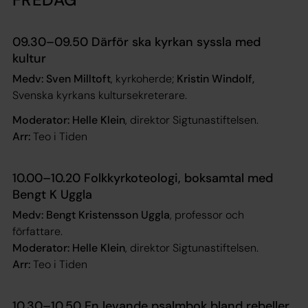
09.30–09.50 Därför ska kyrkan syssla med
kultur
Medv: Sven Milltoft
, kyrkoherde;
Kristin Windolf,
Svenska kyrkans kultursekreterare.
Moderator: Helle Klein
, direktor Sigtunastiftelsen.
Arr:
Teo i Tiden
10.00–10.20 Folkkyrkoteologi, boksamtal med
Bengt K Uggla
Medv: Bengt Kristensson Uggla
, professor och
författare.
Moderator: Helle Klein
, direktor Sigtunastiftelsen.
Arr:
Teo i Tiden
10.30–10.50 En levande psalmbok bland rebeller