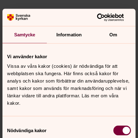
15.00–15.45 Så bygger vi tillit i
mångfaldssamhället
Medv: Gunilla Hallonsten
, kyrkoherde Malmö;
Roland
Samtycke
Information
Om
Vishkurti
, Imam i Malmö;
AnnSofie Olsson
, diakon
Bergsjön;
Robin Pihl
, Hela Malmö.
Moderator: Johanna Gustafsson Lundberg
, docent
Vi använder kakor
teologisk etik.
Vissa av våra kakor (cookies) är nödvändiga för att
webbplatsen ska fungera. Här finns också kakor för
Arr:
Teo i Tiden
analys och kakor som förbättrar din användarupplevelse,
Skola
samt kakor som används för marknadsföring och när vi
länkar vidare till andra plattformar. Läs mer om våra
kakor.
16.00–16.20 Algoritmer som skapar unga
extremister
Medv: Alison Murray
, docent vid teologiska fakulteten
Samtyckesval
vid Oslos universitet.
Nödvändiga kakor