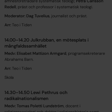
ämnesföreträdare systematisk teologi;
Petra Carlsson
Redell
, präst och professor i systematisk teologi.
Moderator: Dag Tuvelius
, journalist och präst.
Arr:
Teo i Tiden
14.00–14.20 Julkrubban, en mötesplats i
mångfaldssamhället
Medv: Elisabet Mattizon Armgard
, programsekreterare
Abrahams Barn.
Arr:
Teo i Tiden
Skola
14.30–14.50 Lewi Pethrus och
radikalnationalismen
Medv: Tomas Poletti Lundström
, docent i
religionssociologi och doktor i religionshistoria samt