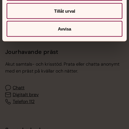
Sociala kanaler
Tillåt urval
Avvisa
Jourhavande präst
Akut samtals- och krisstöd. Prata eller chatta anonymt
med en präst på kvällar och nätter.
Chatt
Digitalt brev
Telefon 112