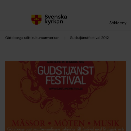
Till innehållet
Till undermeny
Sök
Meny
Göteborgs stift kultursamverkan
Gudstjänstfestival 2012