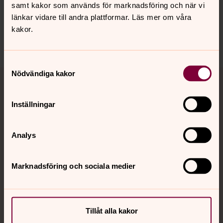
samt kakor som används för marknadsföring och när vi
länkar vidare till andra plattformar. Läs mer om våra
kakor.
Dela
Samtyckesval
Tillbaka till toppen
Tillbaka till innehållet
Nödvändiga kakor
Inställningar
Kontakt
Analys
Kalender
Marknadsföring och sociala medier
Hitta snabbt
Tillåt alla kakor