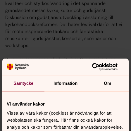
kvalitéer och styrkor. Vandring i det spännande
gränslandet mellan kyrka, kultur och gudstjänst.
Diskussion om gudstjänstutveckling i anslutning till
kyrkohandboksreformen. Det heter festival därför att vi
får möta inspirerande tänkare och fantastiska
musikanter i gudstjänster, konserter, seminarier och
workshops.
Programplaneringen pågår för fullt. Successivt läggs
programmet ut här.
Kontaktperson: Ingemar Birgersson, Göteborgs stift,
Samtycke
Information
Om
ingemar.birgersson@svenskakyrkan.se
, tel. 031 – 771 30
00
Vi använder kakor
Vissa av våra kakor (cookies) är nödvändiga för att
webbplatsen ska fungera. Här finns också kakor för
Göteborg 15-18 mars 2012
analys och kakor som förbättrar din användarupplevelse,