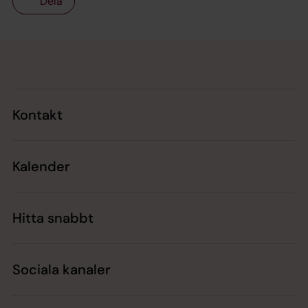
Dela
Tillbaka till toppen
Tillbaka till innehållet
Kontakt
Kalender
Hitta snabbt
Sociala kanaler