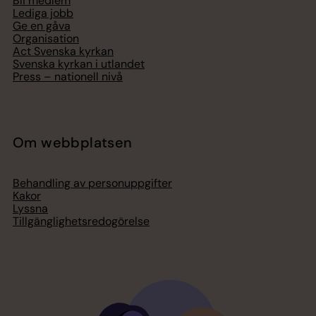
Bli medlem
Lediga jobb
Ge en gåva
Organisation
Act Svenska kyrkan
Svenska kyrkan i utlandet
Press – nationell nivå
Om webbplatsen
Behandling av personuppgifter
Kakor
Lyssna
Tillgänglighetsredogörelse