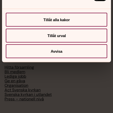
med en präst på kvällar och nätter.
Chatt
Tillåt alla kakor
Digitalt brev
Telefon 112
Tillåt urval
Avvisa
Svenska kyrkan
Hitta församling
Bli medlem
Lediga jobb
Ge en gåva
Organisation
Act Svenska kyrkan
Svenska kyrkan i utlandet
Press – nationell nivå