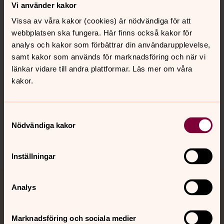
Kontakt
Vi använder kakor
Vissa av våra kakor (cookies) är nödvändiga för att
webbplatsen ska fungera. Här finns också kakor för
Kalender
analys och kakor som förbättrar din användarupplevelse,
samt kakor som används för marknadsföring och när vi
länkar vidare till andra plattformar. Läs mer om våra
Hitta snabbt
kakor.
Sociala kanaler
Samtyckesval
Nödvändiga kakor
Inställningar
Analys
Jourhavande präst
Akut samtals- och krisstöd. Prata eller chatta anonymt
Marknadsföring och sociala medier