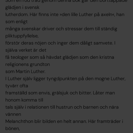
Som en röd tråd genom denna bok går den borttappade
glädjen i svensk
lutherdom. Här finns inte »den lille Luther på axeln«, han
som enligt
många svenskar driver och stressar dem till ständig
pliktuppfyllelse,
förstör deras nöjen och inger dem dåligt samvete. I
själva verket är det
få teologer som så hävdat glädjen som den kristna
religionens grundton
som Martin Luther.
I Luther själv ligger tyngdpunkten på den mogne Luther,
tyvärr ofta
framställd som envis, grälsjuk och bitter. Låter man
honom komma till
tals själv i relationen till hustrun och barnen och nära
vännen
Melanchthon blir bilden en helt annan. Här framträder i
bönen,