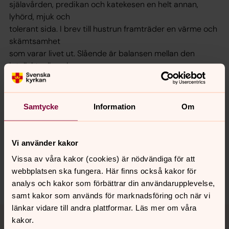
själavården, predikan och katekesen en helt annan,
lyhörd, mjuk och
tolerant sida. I brev till hustrun framträder en värme och
skämtsamhet
som varar livet ut. Slående är balansen mellan den
intellektuella och
den känslomässiga sidan i Luthers tro.
Boken finns att köpa på Din bok i Göteborg eller på
www.artos.se
Samtycke
Information
Om
Vi använder kakor
Vissa av våra kakor (cookies) är nödvändiga för att
webbplatsen ska fungera. Här finns också kakor för
Dela
analys och kakor som förbättrar din användarupplevelse,
samt kakor som används för marknadsföring och när vi
länkar vidare till andra plattformar. Läs mer om våra
Tillbaka till toppen
Tillbaka till innehållet
kakor.