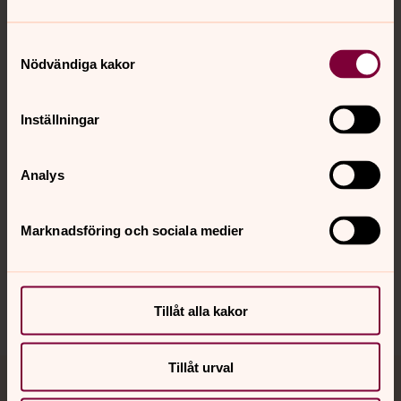
Samtyckesval
Kontakt
Nödvändiga kakor
Kalender
Inställningar
Analys
Hitta snabbt
Marknadsföring och sociala medier
Sociala kanaler
Tillåt alla kakor
Tillåt urval
Jourhavande präst