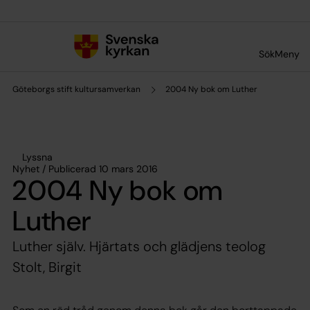
Till innehållet
Till undermeny
Sök
Meny
Göteborgs stift kultursamverkan
2004 Ny bok om Luther
Lyssna
Nyhet / Publicerad 10 mars 2016
2004 Ny bok om
Luther
Luther själv. Hjärtats och glädjens teolog
Stolt, Birgit