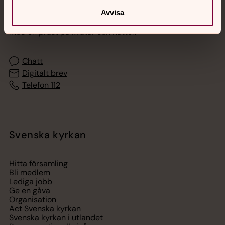
Avvisa
Akut samtals- och krisstöd. Prata eller chatta anonymt
med en präst på kvällar och nätter.
Chatt
Digitalt brev
Telefon 112
Svenska kyrkan
Hitta församling
Bli medlem
Lediga jobb
Ge en gåva
Organisation
Act Svenska kyrkan
Svenska kyrkan i utlandet