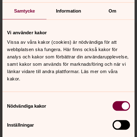
Dela
Samtycke
Information
Om
Tillbaka till toppen
Tillbaka till innehållet
Vi använder kakor
Vissa av våra kakor (cookies) är nödvändiga för att
webbplatsen ska fungera. Här finns också kakor för
Kontakt
analys och kakor som förbättrar din användarupplevelse,
samt kakor som används för marknadsföring och när vi
länkar vidare till andra plattformar. Läs mer om våra
Kalender
kakor.
Samtyckesval
Hitta snabbt
Nödvändiga kakor
Sociala kanaler
Inställningar