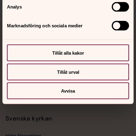
Analys
Marknadsföring och sociala medier
Jourhavande präst
Akut samtals- och krisstöd. Prata eller chatta anonymt
Tillåt alla kakor
med en präst på kvällar och nätter.
Tillåt urval
Chatt
Digitalt brev
Telefon 112
Avvisa
Svenska kyrkan
Hitta församling