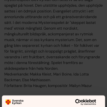
speglat på hovet. Den utstötte upphöjdes, den upphöjde
sattes i en ödmjuk position. Evangeliet uttryckt i ett
annorlunda utförande och på ett gränsöverskridande
sätt. I det moderna Mysteriespelet är "skeppet lastat
med" etnisk mångfald. Genom ett nordiskt,
mångkulturellt bildspråk, ackompanjerat av rytmisk
musik, närmar vi oss kyrkans mysterium. Det, som en
gång blev separerat: kyrkan och folket - för folklivet var
för färgrikt, sinnligt och kroppsligt präglat, återfinner
varandra i ett fruktbart, överraskande och föryngrande
möte i denna föreställning. Spelet framförs av
skådespelare från hela Norden.
Medverkande: Makka Kleist, Mari Boine, Ida Lotta
Backman, Else Mathiassen.
Författare: Brita Haugen, kompositör: Maliyn Mazur