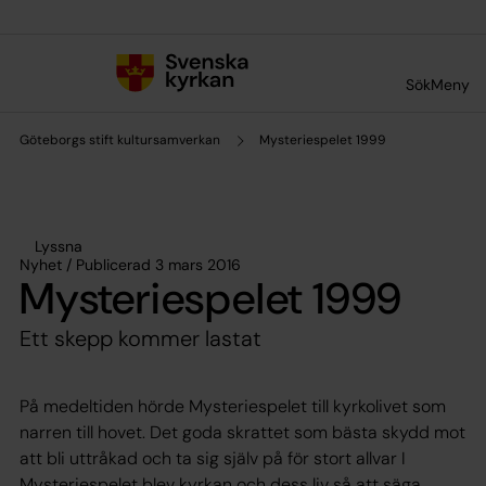
Till innehållet
Till undermeny
Sök
Meny
Göteborgs stift kultursamverkan
Mysteriespelet 1999
Lyssna
Nyhet / Publicerad 3 mars 2016
Mysteriespelet 1999
Ett skepp kommer lastat
På medeltiden hörde Mysteriespelet till kyrkolivet som
narren till hovet. Det goda skrattet som bästa skydd mot
att bli uttråkad och ta sig själv på för stort allvar I
Mysteriespelet blev kyrkan och dess liv så att säga