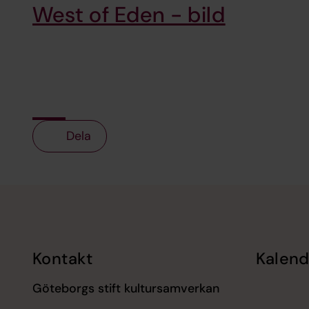
West of Eden - bild
Dela
Tillbaka till toppen
Tillbaka till innehållet
Kontakt
Kalend
Göteborgs stift kultursamverkan