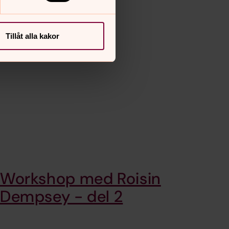
Tillåt alla kakor
Workshop med Roisin
Dempsey - del 2