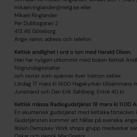
mikael.ringlander@netg.se eller
Mikael Ringlander
Per Dubbsgatan 2
413 46 Göteborg
Ange namn, adress och telefon
Keltisk andlighet i ord o ton med Harald Olsen.
Han har nyligen utkommit med boken Keltisk Andli
förgrundsgestalter
och texter som spänner över tretton sekler.
Lördag 17 mars kl 14.00 Hagakyrkan tillsammans 
Junstrand och Dan Erik Sahlberg. Entré 40 kr
Keltisk mässa Radiogudstjänst 18 mars kl 11.00 
En ekumenisk gudstjänst med keltiska förtecken 
Gudstjänsten kommer att hållas på svenska, engel
Roisin Dempsey Work shops grupp medverkar sa
Oskar och Henrik MacGregor.