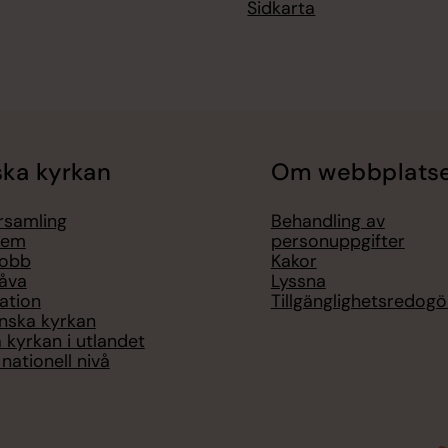
Sidkarta
ka kyrkan
Om webbplats
örsamling
Behandling av
lem
personuppgifter
jobb
Kakor
åva
Lyssna
ation
Tillgänglighetsredogö
nska kyrkan
 kyrkan i utlandet
nationell nivå