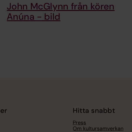
John McGlynn från kören
Anúna - bild
er
Hitta snabbt
Press
Om kultursamverkan