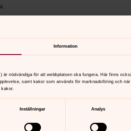
k.
Information
uction to his Poetry"
) är nödvändiga för att webbplatsen ska fungera. Här finns ocks
mling
pplevelse, samt kakor som används för marknadsföring och när vi
 kakor.
Novels by John Banville"
Inställningar
Analys
ille's 'The Untouchable'
is the Point of Paul Muldoon's