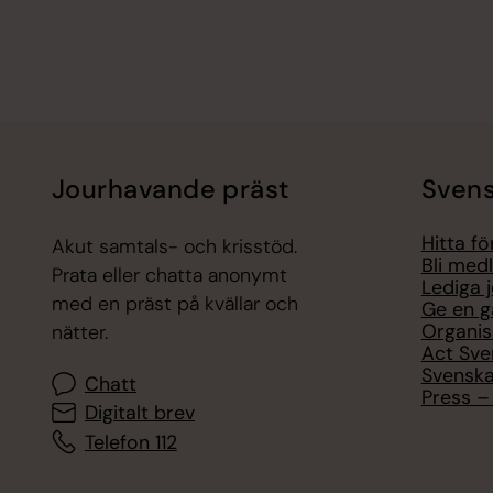
Jourhavande präst
Svens
Hitta f
Akut samtals- och krisstöd.
Bli med
Prata eller chatta anonymt
Lediga 
med en präst på kvällar och
Ge en g
Organis
nätter.
Act Sve
Svenska
Chatt
Press – 
Digitalt brev
Telefon 112