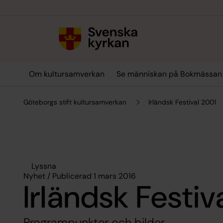
Till innehållet
Till undermeny
Om kultursamverkan
Se människan på Bokmässan
Göteborgs stift kultursamverkan
Irländsk Festival 2001
Lyssna
Nyhet / Publicerad 1 mars 2016
Irländsk Festiv
Programpunkter och bilder.