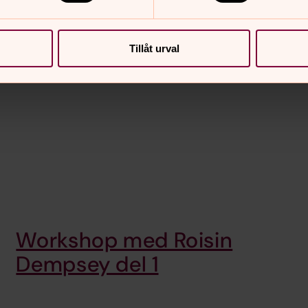
Tillåt urval
Workshop med Roisin
Dempsey del 1