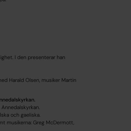
ghet. I den presenterar han
med Harald Olsen, musiker Martin
Annedalskyrkan.
i Annedalskyrkan.
ska och gaeliska.
mt musikerna: Greg McDermott,