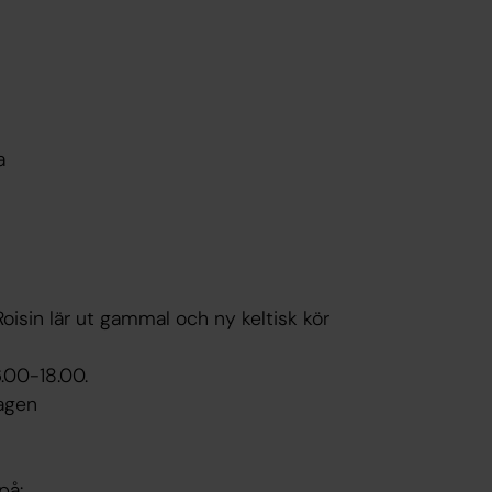
a
isin lär ut gammal och ny keltisk kör
.00-18.00.
agen
på: