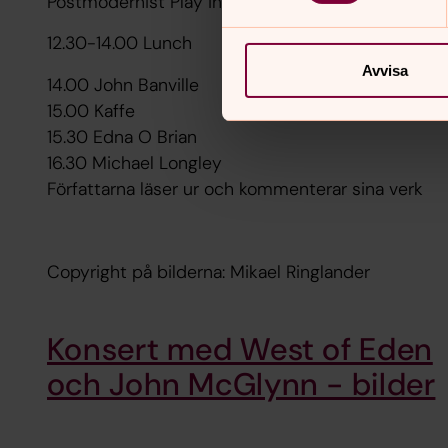
Postmodernist Play in 'Hay'?"
12.30-14.00 Lunch
Avvisa
14.00 John Banville
15.00 Kaffe
15.30 Edna O Brian
16.30 Michael Longley
Författarna läser ur och kommenterar sina verk
Copyright på bilderna: Mikael Ringlander
Konsert med West of Eden
och John McGlynn - bilder