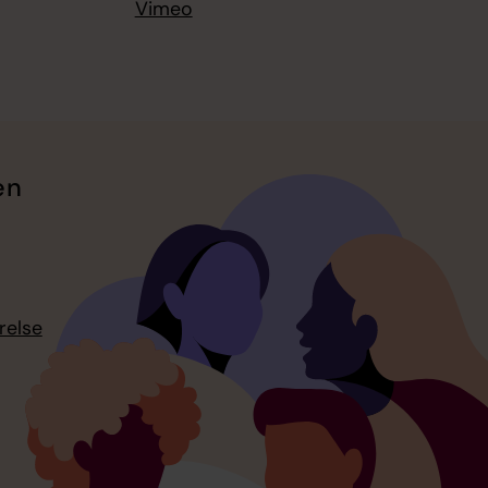
Vimeo
en
relse