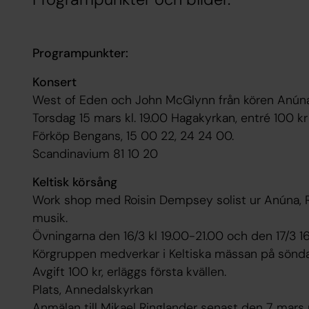
Programpunkter:
Konsert
West of Eden och John McGlynn från kören Anún
Torsdag 15 mars kl. 19.00 Hagakyrkan, entré 100 kr
Förköp Bengans, 15 00 22, 24 24 00.
Scandinavium 81 10 20
Keltisk körsång
Work shop med Roisin Dempsey solist ur Anúna, Ro
musik.
Övningarna den 16/3 kl 19.00-21.00 och den 17/3 16
Körgruppen medverkar i Keltiska mässan på sönd
Avgift 100 kr, erläggs första kvällen.
Plats, Annedalskyrkan
Anmälan till Mikael Ringlander senast den 7 mars 