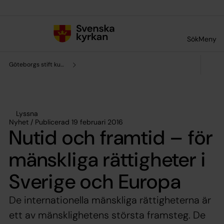
Till innehållet
Till undermeny
Sök
Meny
Göteborgs stift kultursamverkan
Lyssna
Nyhet / Publicerad 19 februari 2016
Nutid och framtid – för
mänskliga rättigheter i
Sverige och Europa
De internationella mänskliga rättigheterna är
ett av mänsklighetens största framsteg. De