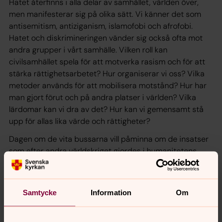
Hatet återfinns i alla delar av samhället, världen över,
men manifesterar sig på olika sätt. Vi känner det som
antisemitism, antiziganism, islamofobi och afrofobi.
Hatet och diskrimineringen vänder sig också ofta mot
andra grupper i vårt samhälle. Vilken roll kan
civilsamhället spela för att motverka rasism och för att
stärka rättighetsarbetet? Hur organiserar vi oss? Vilka
metoder används för att mobilisera motstånd? Hur har
man gjort förut och på andra platser i världen? Vilka
lärdomar kan vi dra av det? Hur kan vi gemensamt stå
upp för allas lika värde och rättigheter?
Dagen om de vita bussarna vill påminna om de insatser
som efter andra världskriget gjordes i humanitetens
tecken men också öppna för samtal och reflektion kring
medmänsklighet, dess grund, utmaningar och
begränsningar. Vi vill koppla dessa frågor till vår tid och
Samtycke
Information
Om
till dem som idag förföljs och förtrycks i Europa.
I samtalet medverkar