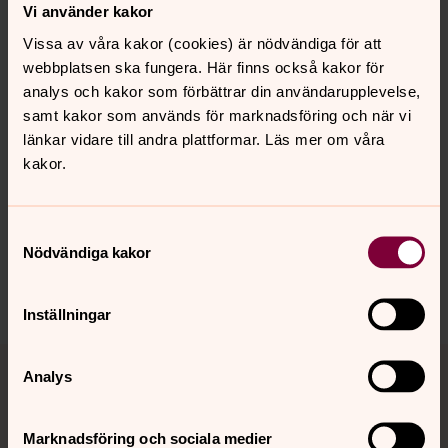
Thomas Hammarberg ordförande för Kommissionen mot
Vi använder kakor
antiziganism.
Vissa av våra kakor (cookies) är nödvändiga för att
Ingrid Lomfors Överintendent för Forum för levande
webbplatsen ska fungera. Här finns också kakor för
historia
analys och kakor som förbättrar din användarupplevelse,
Cecilia Wikström EU parlamentariker
samt kakor som används för marknadsföring och när vi
Samtalsledare är Peter Örn författare och konsult.
länkar vidare till andra plattformar. Läs mer om våra
kakor.
Samtyckesval
Nödvändiga kakor
Dela
Inställningar
Tillbaka till toppen
Tillbaka till innehållet
Analys
Marknadsföring och sociala medier