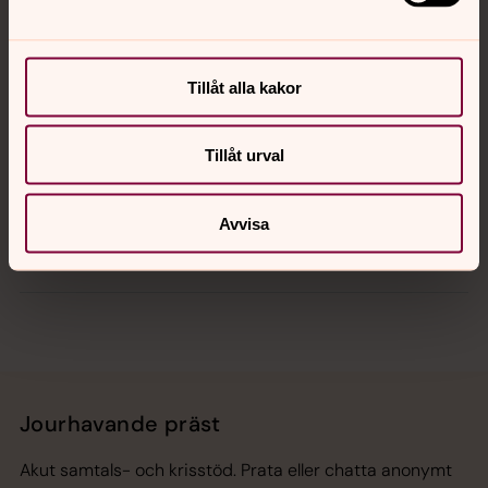
Kontakt
Kalender
Tillåt alla kakor
Tillåt urval
Hitta snabbt
Avvisa
Sociala kanaler
Jourhavande präst
Akut samtals- och krisstöd. Prata eller chatta anonymt