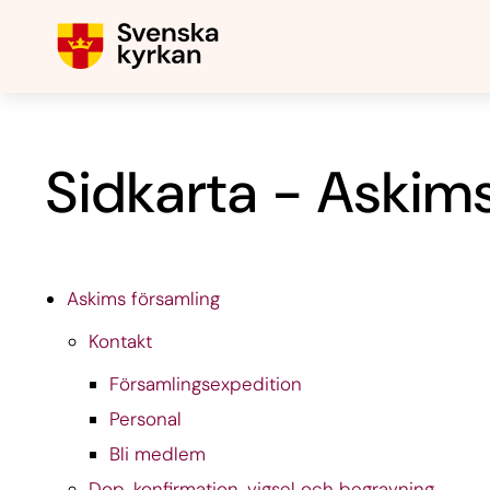
Sidkarta - Askim
Askims församling
Kontakt
Församlingsexpedition
Personal
Bli medlem
Dop, konfirmation, vigsel och begravning