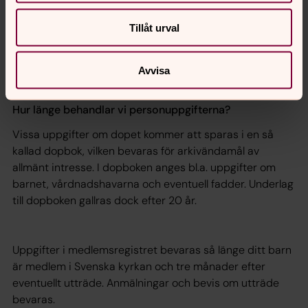
För barn rör det sig om namn, personnummer, datum för
dop, namn på eventuell fadder och religiös övertygelse.
Tillåt urval
För eventuell fadder rör det sig om fadderns namn och
namn på den döpte.
Avvisa
Hur länge behandlar vi personuppgifterna?
Vissa uppgifter om dopet kommer att sparas i en så
kallad dopbok, vilken bevaras för arkivändamål av
allmänt intresse. I dopboken anges bl.a. uppgifter om
barnet, vårdnadshavarna och eventuell fadder. Underlag
till dopboken gallras dock efter 20 år.
Uppgifter i medlemsregistret bevaras så länge ditt barn
är medlem i Svenska kyrkan och tre månader efter
eventuellt utträde. Anmälningar och bevis om utträde
bevaras.