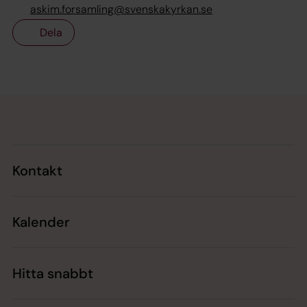
askim.forsamling@svenskakyrkan.se
Dela
Tillbaka till toppen
Tillbaka till innehållet
Kontakt
Kalender
Hitta snabbt