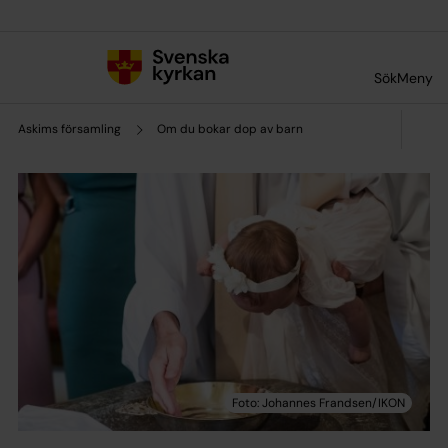
Till innehållet
Till undermeny
Sök
Meny
Askims församling
Om du bokar dop av barn