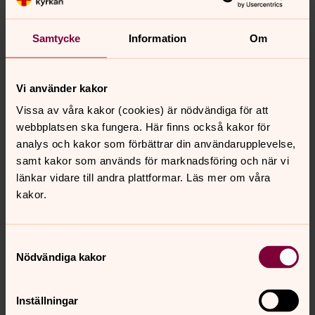
Uppgifter om betalningen sparas i 7 år efter
räkenskapsårets slut med stöd av bokföringslagen.
Samtycke
Information
Om
Vilka rättigheter har du?
Vi använder kakor
Askims församling ansvarar för hanteringen av dina
Vissa av våra kakor (cookies) är nödvändiga för att
personuppgifter. För information om dina rättigheter
webbplatsen ska fungera. Här finns också kakor för
enligt dataskyddsförordningen, se startsidan för denna
analys och kakor som förbättrar din användarupplevelse,
integritetspolicy. Där hittar du även kontaktuppgifter till
samt kakor som används för marknadsföring och när vi
oss och vårt dataskyddsombud.
länkar vidare till andra plattformar. Läs mer om våra
kakor.
Senast ändrad 21 januari 2025
Samtyckesval
Synpunkter eller frågor på sidans
Nödvändiga kakor
innehåll?
askim.forsamling@svenskakyrkan.se
Inställningar