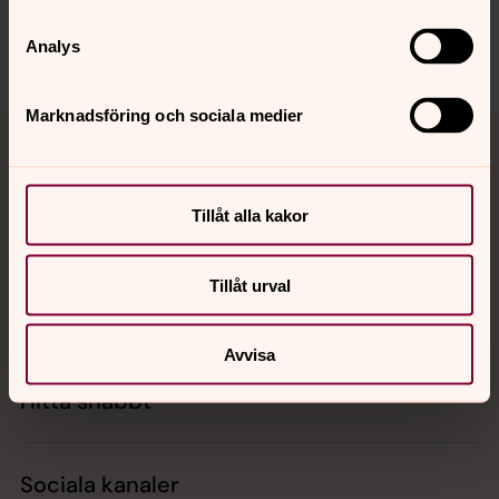
Dela
Analys
Marknadsföring och sociala medier
Tillbaka till toppen
Tillbaka till innehållet
Tillåt alla kakor
Kontakt
Tillåt urval
Kalender
Avvisa
Hitta snabbt
Sociala kanaler