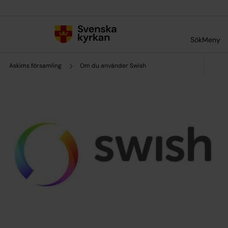
Till innehållet
Till undermeny
Sök
Meny
Askims församling
Om du använder Swish