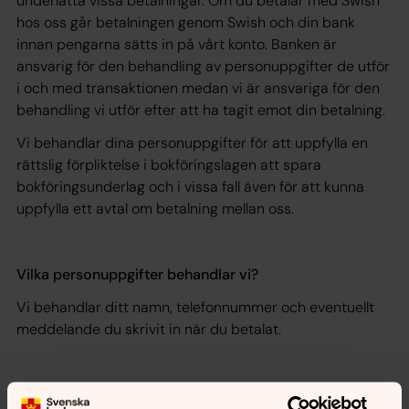
underlätta vissa betalningar. Om du betalar med Swish
hos oss går betalningen genom Swish och din bank
innan pengarna sätts in på vårt konto. Banken är
ansvarig för den behandling av personuppgifter de utför
i och med transaktionen medan vi är ansvariga för den
behandling vi utför efter att ha tagit emot din betalning.
Vi behandlar dina personuppgifter för att uppfylla en
rättslig förpliktelse i bokföringslagen att spara
bokföringsunderlag och i vissa fall även för att kunna
uppfylla ett avtal om betalning mellan oss.
Vilka personuppgifter behandlar vi?
Vi behandlar ditt namn, telefonnummer och eventuellt
meddelande du skrivit in när du betalat.
Hur länge behandlar vi personuppgifterna?